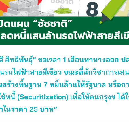
ติ สิทธิพันธุ์” ขอเวลา 1 เดือนหาทางออก ปล
นรถไฟฟ้าสายสีเขียว ขณะที่นักวิชาการเส
รงสร้างพื้นฐาน 7 หมื่นล้านให้รัฐบาล หรือ
ใช้หนี้ (Securitization) เพื่อให้คนกรุงฯ ได้ใ
้าในราคา 25 บาท”