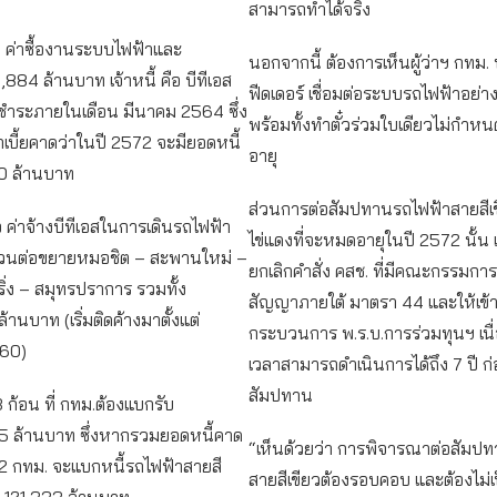
สามารถทำได้จริง
อ ค่าซื้องานระบบไฟฟ้าและ
นอกจากนี้ ต้องการเห็นผู้ว่าฯ กทม
,884 ล้านบาท เจ้าหนี้ คือ บีทีเอส
ฟีดเดอร์ เชื่อมต่อระบบรถไฟฟ้าอย่า
ดชำระภายในเดือน มีนาคม 2564 ซึ่ง
พร้อมทั้งทำตั๋วร่วมใบเดียวไม่กำห
บี้ยคาดว่าในปี 2572 จะมียอดหนี้
อายุ
0 ล้านบาท
ส่วนการต่อสัมปทานรถไฟฟ้าสายสีเ
อ ค่าจ้างบีทีเอสในการเดินรถไฟฟ้า
ไข่แดงที่จะหมดอายุในปี 2572 นั้น 
ส่วนต่อขยายหมอชิต – สะพานใหม่ –
ยกเลิกคำสั่ง คสช. ที่มีคณะกรรมกา
ิ่ง – สมุทรปราการ รวมทั้ง
สัญญาภายใต้ มาตรา 44 และให้เข้าส
ล้านบาท (เริ่มติดค้างมาตั้งแต่
กระบวนการ พ.ร.บ.การร่วมทุนฯ เนื
60)
เวลาสามารถดำเนินการได้ถึง 7 ปี ก่
สัมปทาน
3 ก้อน ที่ กทม.ต้องแบกรับ
35 ล้านบาท ซึ่งหากรวมยอดหนี้คาด
“เห็นด้วยว่า การพิจารณาต่อสัมป
72 กทม. จะแบกหนี้รถไฟฟ้าสายสี
สายสีเขียวต้องรอบคอบ และต้องไม่เ