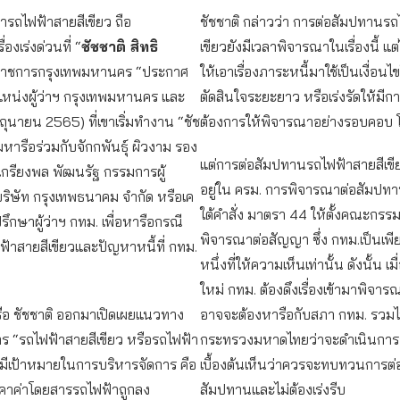
รถไฟฟ้าสายสีเขียว ถือ
ชัชชาติ กล่าวว่า การต่อสัมปทานรถ
ื่องเร่งด่วนที่ “
ชัชชาติ สิทธิ
เขียวยังมีเวลาพิจารณาในเรื่องนี้ แต
่าราชการกรุงเทพมหานคร “ประกาศ
ให้เอาเรื่องภาระหนี้มาใช้เป็นเงื่อน
แหน่งผู้ว่าฯ กรุงเทพมหานคร และ
ตัดสินใจระยะยาว หรือเร่งรัดให้มี
ิถุนายน 2565) ที่เขาเริ่มทำงาน “ชัช
ต้องการให้พิจารณาอย่างรอบคอบ 
มหารือร่วมกับจักกพันธุ์ ผิวงาม รอง
แต่การต่อสัมปทานรถไฟฟ้าสายสีเขียว
. เกรียงพล พัฒนรัฐ กรรมการผู้
อยู่ใน ครม. การพิจารณาต่อสัมปทา
ิษัท กรุงเทพธนาคม จำกัด หรือเค
ใต้คำสั่ง มาตรา 44 ให้ตั้งคณะกรร
ปรึกษาผู้ว่าฯ กทม. เพื่อหารือกรณี
พิจารณาต่อสัญญา ซึ่ง กทม.เป็นเพ
้าสายสีเขียวและปัญหาหนี้ที่ กทม.
หนึ่งที่ให้ความเห็นเท่านั้น ดังนั้น เมื
ใหม่ กทม. ต้องดึงเรื่องเข้ามาพิจา
ือ ชัชชาติ ออกมาเปิดเผยแนวทาง
อาจจะต้องหารือกับสภา กทม. รวมไ
ร “รถไฟฟ้าสายสีเขียว หรือรถไฟฟ้า
กระทรวงมหาดไทยว่าจะดำเนินการอ
ยมีเป้าหมายในการบริหารจัดการ คือ
เบื้องต้นเห็นว่าควรจะทบทวนการต
คาค่าโดยสารรถไฟฟ้าถูกลง
สัมปทานและไม่ต้องเร่งรีบ