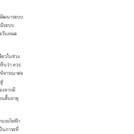
. พัฒนาระบบ
งมีระบบ
นดวันหมด
ขียวในช่วง
เห็นว่า ควร
รพิจารณาต่อ
ู่
่องจากมี
อนสิ้นอายุ
ทานรถไฟฟ้า
ป็นภาระที่