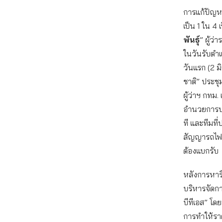
การแก้ปัญหา
เป็น 1 ใน 4 เร
พันธุ์
” ผู้ว
ในวันรับตำ
วันแรก (2 ม
ชาติ” ประชุ
ผู้ว่าฯ กทม
อำนวยการบร
ที และทีมที่
สัญญารถไฟฟ
ต้องแบกรับ
หลังการหาร
บริหารจัดกา
บีทีเอส” โด
การทำให้รา