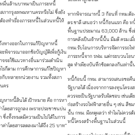
มื่นล้านบาทมาเป็นภาระหนี้
นสภากรุงเทพมหานครหรือไม่ ซึ่งยัง
หากพิจารณาหนี้ 3 ก้อนที่ กทม.ต้อ
งต้องทำเรื่องภาระหนี้ในส่วนหนี้ให้
ดร.ชาลี เสนอว่า หนี้ก้อนแรก คือ หน
พื้นฐานประมาณ 63,000 ล้าน ซึ่ง
การคลังเป็นเจ้าหนี้นั้น มีมติ ครม.เมื
ุถึงทางออกในการแก้ปัญหาหนี้
กทม.รับโอนการบริหารจัดการรถไฟ
จะพิจารณาออกข้อบัญญัติเพื่อกู้เงิน
ภาระหนี้จาก รฟม. แต่กระบวนโอนหนี
ออาจจะใช้แนวทางอื่นมาร่วมดำเนิน
สุด ทำเพียงบันทึกข้อตกลงกันเท่านั้
างไรก็ตาม การศึกษาการแก้ไขปัญหา
รือกับหลายหน่วยงาน รวมทั้งสภา
หนี้ก้อนนี้ กทม. สามารถเสนอขอคืนห
านคร
รัฐบาลได้ เนื่องจากการลงทุนโครงส
ควรจะเป็นรัฐบาลรับผิดชอบ เช่นเดี
ญหาหนี้สินได้ เป้าหมาย คือ การหา
ก่อสร้างรถไฟฟ้าสายอื่น ๆ เช่น สีชมพู
่าโดยสารถูกลง เพราะประชาชนบ่น
นั้น กทม. มีเหตุผลว่า ทำไมไม่ควรต
าก ซึ่งทั้งหมดมีความเป็นไปได้ในการ
หนี้โครงสร้างพื้นฐานในส่วนนี้
คาค่าโดยสารลดลงมาได้ถึง 25 บาท”