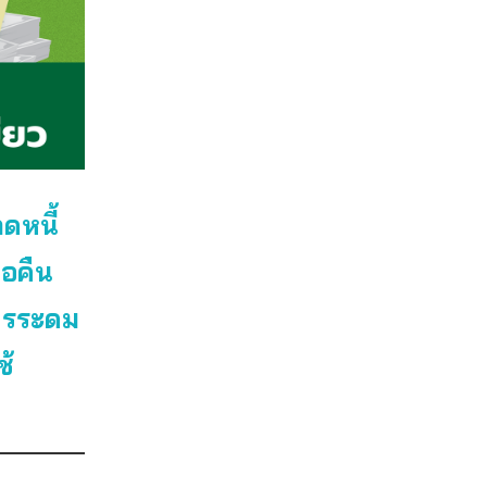
ดหนี้
นอคืน
การระดม
ช้