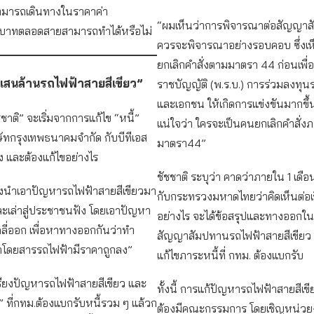
มารถเดินทางในราคาค่า
“ผมเห็นว่าการพิจารณาต่อสัญญา
 บาทตลอดสายสามารถทำได้หรือไม่
ควรจะพิจารณาอย่างรอบคอบ ซึ่งเห
ยกเลิกคำสั่งตามมาตรา 44 ก่อนเพื่อเ
ี้แสนล้านรถไฟฟ้าสายสีเขียว”
ราชบัญญัติ (พ.ร.บ.) การร่วมลงทุน
และเอกชน ให้เกิดการแข่งขันมากขึ้น
ัชชาติ” จะเริ่มจากการแก้ไข “หนี้”
แน่ใจว่า ใครจะเป็นคนยกเลิกคำสั่งภ
ัทกรุงเทพธนาคมจำกัด กับบีทีเอส
มาตรา44”
าง และต้องแก้ไขอย่างไร
ชัชชาติ ระบุว่า คาดว่าภายใน 1 เดื
้องนำเอาปัญหารถไฟฟ้าสายสีเขียวมา
กับกระทรวงมหาดไทยว่าคิดเห็นต่อเรื
และเล่าสู่ประชาชนฟัง โดยเอาปัญหา
อย่างไร จะได้ข้อสรุปและทางออกใน
ลี่ออก เพื่อหาทางออกกันว่าทำ
สัญญาสัมปทานรถไฟฟ้าสายสีเขียว
่าโดยสารรถไฟฟ้ามีราคาถูกลง”
แก้ไขภาระหนี้ที่ กทม. ต้องแบกรับ
รียงปัญหารถไฟฟ้าสายสีเขียว และ
ทั้งนี้ การแก้ปัญหารถไฟฟ้าสายสีเข
” ที่กทม.ต้องแบกรับหนี้รวม ๆ แล้วก
ต้องมีคณะกรรมการ โดยเชิญหน่วยง