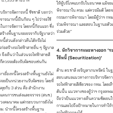
 121,333 ล้านบาท
ให้ผู้บริโภคแบกรับในอนาคต แม้จะเ
พิจารณาใน ครม. แต่ควรมีมติ โดย
ริหารจัดการหนี้ ชัชชาติ บอกว่า
กรรมการพิจารณา โดยมีผู้ว่าฯ กทม
พิจารณาหนี้เป็นก้อน ๆ ไปว่าจะใช้
ร่วมพิจารณา และสอบ.ในฐานะตัวแ
นการจัดการ โดยหนี้ก้อนแรก ซึ่ง
ร่วมด้วย”
งสร้างพื้นฐานจะเจรจากับรัฐบาลว่า
ี้ส่วนดังกล่าวคืนได้หรือไม่
รก่อสร้างรถไฟฟ้าสายอื่น ๆ รัฐบาล
4. นักวิชาการแนะทางออก ‘ระ
 จึงเห็นว่าในส่วนรถไฟฟ้าสายสี
ใช้หนี้ (Securitization)’
ลก็ควรจะต้องรับผิดชอบเช่นกัน
ด้าน ดร.ชาลี เจริญลาภนพรัตน์ ใ
าเรื่องหนี้โครงสร้างพื้นฐานยังไม่
สอบ.เสนอแนวทางการบริหารจัดการ
รจะเป็นหน่วยงานรับผิดชอบ โดยที่
รถไฟฟ้าสายสีเขียวของ กทม. โดยเห็น
คุยกับ 3 ส่วน คือ สำนักงาน
ต้นนั้น แนวทางของผู้ว่าฯ กรุงเท
แผนการขนส่งและจราจร (สนข.)
ถือว่าเป็นแนวทางเห็นความชัดเจน
วงคมนาคม แต่กระบวนการยังไม่
การและไปถึงเป้าหมายในการทำให้
ทม. นำหนี้โครงสร้างพื้นฐาน
รถไฟฟ้าถูกลงได้