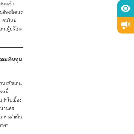
สนอเข้า
จะต้องมีคณะ
. คนใหม่
ทนผู้บริโภค
ดมเงินทุน
นฐานะตัวแทน
หนี้
ว่าในเบื้อง
พมหานคร
ในการดำเนิน
ราคา