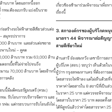
3 ล้านบาท โดยแยกหนี้ออก
เกี่ยวข้องเข้ามาร่วมพิจารณาเพื่อ
ที่ กทม.ต้องแบกรับ แบ่งเป็นราย
เรื่องนี้
้
าก่อสร้างรถไฟฟ้าสายสีเขียวส่วนต่อ
3. สภาองค์กรของผู้บริโภคหนุ
ง – สมุทรปราการ
มาตรา 44 พิจารณาต่อสัญญ
000 ล้านบาท และส่วนต่อขยาย
สายสีเขียวใหม่
ะพานใหม่ – คูคต
,000 ล้านบาท รวม 63,000 ล้าน
ด้านสารี อ๋องสมหวัง เลขาธิการสภ
อกเบี้ยที่ไม่จ่ายไปจนถึง
ผู้บริโภค (สอบ.) ระบุว่า เห็นด้วย
ะมาณ 70,000 ล้านบาท โดยเจ้าหนี้
ผู้ว่าฯ กรุงเทพมหานคร ที่ต้องการล
งการคลัง
โดยสารรถไฟฟ้าลง แต่ไม่เห็นด้วยท
ราคาค่าโดยสารใน 8 สถานีที่เป็นส่
้อนนี้มีมติคณะรัฐมนตรี (ครม.)
ในราคา 25 บาท แต่ควรจะพิจารณ
 กทม. รับโอนการบริหารจัดการ และ
โดยสารในราคา 25 บาท ตลอดทั้งสาย
ก รฟม. แต่กระบวนการรับโอนยังไม่
ได้พิสูจน์แล้วว่าค่าโดยสารราคา 2