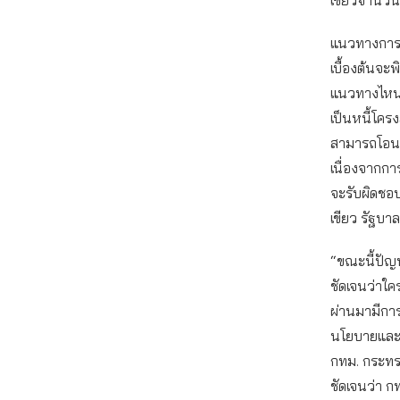
เขียวจำนวน
แนวทางการบ
เบื้องต้นจะ
แนวทางไหนใ
เป็นหนี้โคร
สามารถโอนหน
เนื่องจากกา
จะรับผิดชอบ
เขียว รัฐบา
“ขณะนี้ปัญห
ชัดเจนว่าใค
ผ่านมามีการ
นโยบายและ
กทม. กระทร
ชัดเจนว่า ก