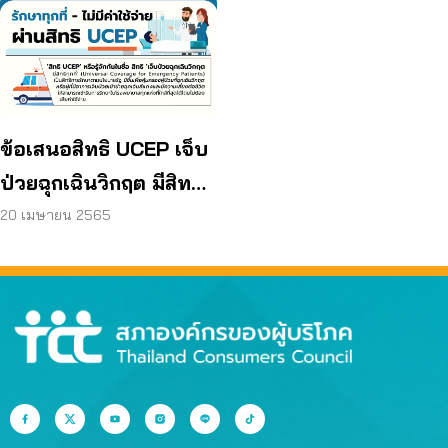
ข้อเสนอสิทธิ UCEP เจ็บ
ป่วยฉุกเฉินวิกฤต มีสิทธิ
ทุกที่ ไม่ต้องสำรองจ่าย
20 เมษายน 2565