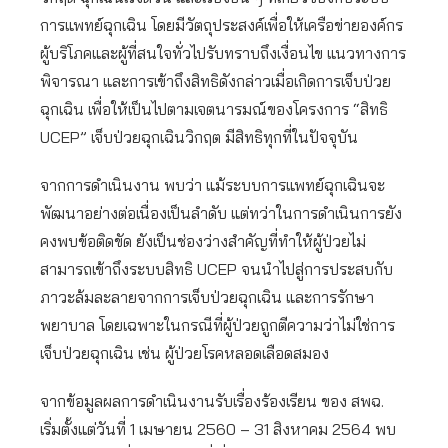
การแพทย์ฉุกเฉิน โดยมีวัตถุประสงค์เพื่อให้เครือข่ายองค์กร
ผู้บริโภคและผู้ที่สนใจทั่วไปรับทราบถึงเงื่อนไข แนวทางการ
พิจารณา และการเข้าถึงสิทธิดังกล่าวเมื่อเกิดการเจ็บป่วย
ฉุกเฉิน เพื่อให้เป็นไปตามเจตนารมณ์ของโครงการ “สิทธิ
UCEP” เจ็บป่วยฉุกเฉินวิกฤต มีสิทธิทุกที่ในปัจจุบัน
จากการดำเนินงาน พบว่า แม้ระบบการแพทย์ฉุกเฉินจะ
พัฒนาอย่างต่อเนื่องเป็นลำดับ แต่ทว่าในการดำเนินการยัง
คงพบข้อติดขัด ยังเป็นช่องว่างสำคัญที่ทำให้ผู้ป่วยไม่
สามารถเข้าถึงระบบสิทธิ UCEP จนนำไปสู่การประสบกับ
ภาวะล้มละลายจากการเจ็บป่วยฉุกเฉิน และการรักษา
พยาบาล โดยเฉพาะในกรณีที่ผู้ป่วยถูกตีความว่าไม่ใช่การ
เจ็บป่วยฉุกเฉิน เช่น ผู้ป่วยโรคหลอดเลือดสมอง
จากข้อมูลผลการดำเนินงานรับเรื่องร้องเรียน ของ สพฉ.
เริ่มตั้งแต่วันที่ 1 เมษายน 2560 – 31 สิงหาคม 2564 พบ