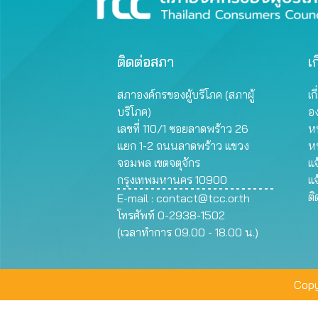
ติดต่อสภา
เก
สภาองค์กรของผู้บริโภค (สภาผู้
เก
บริโภค)
อ
เลขที่ 110/1 ซอยลาดพร้าว 26
หน
แยก 1-2 ถนนลาดพร้าว แขวง
ห
จอมพล เขตจตุจักร
แจ
กรุงเทพมหานคร 10900
แจ
ต
E-mail :
contact@tcc.or.th
โทรศัพท์ 0-2938-1502
(เวลาทำการ 09.00 - 18.00 น.)
Copy