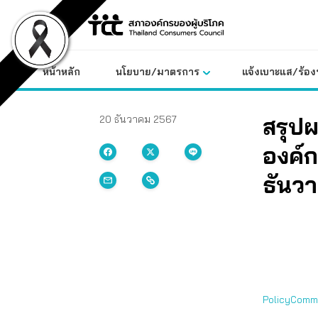
Skip
to
content
หน้าหลัก
นโยบาย/มาตรการ
แจ้งเบาะแส/ร้องท
สรุป
20 ธันวาคม 2567
องค์ก
ธันว
PolicyCommi