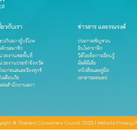
ี่ยวกับเรา
ข่าวสาร และรณรงค์
ี่ยวกับสภาผู้บริโภค
ประกาศเชิญชวน
งค์กรสมาชิก
อินโฟกราฟิก
่วยงานเขตพื้นที่
วิดีโอเพื่อการเรียนรู้
น่วยงานประจำจังหวัด
มัลติมีเดีย
้งเบาะแสและร้องทุกข์
หนังสือและคู่มือ
้งเตือนภัย
เอกสารเผยแพร่
ิดต่อสำนักงานสภา
right © Thailand Consumers Council 2025 |
Website Privacy P