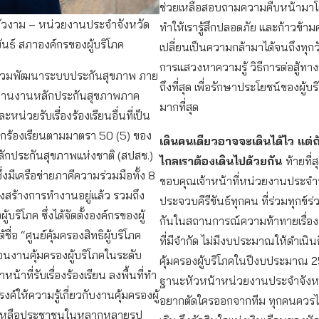
ช่วยเหลือสอบถามความคืบหน้ามา
วงาม – หน่วยงานประจำจังหวัด
ทำให้เรารู้สึกปลอดภัย และก้าวข้า
ันธ์ สภาองค์กรของผู้บริโภค
เปลี่ยนเป็นความกล้ามาได้จนถึงทุกวั
การแสวงหาความรู้ วิธีการต่อสู้ท
ร่วมพัฒนาระบบประกันสุขภาพ ภาย
ถึงที่สุด เพื่อรักษาประโยชน์ของผู้บร
ะสานงานหลักประกันสุขภาพภาค
มากที่สุด
น่วยรับเรื่องร้องเรียนอื่นที่เป็น
ถูกร้องเรียนตามมาตรา 50 (5) ของ
เดินคนเดียวอาจจะเดินได้ไว แต่ถ
ักประกันสุขภาพแห่งชาติ (สปสช.)
ไกลเราต้องเดินไปด้วยกัน
ท้ายที่
ซึ่งมีเครือข่ายภาคีความร่วมมือทั้ง 8
ขอบคุณเจ้าหน้าที่หน่วยงานประจำ
งสร้างการทำงานอยู่แล้ว รวมถึง
ประจวบคีรีขันธ์ทุกคน ที่ร่วมทุกข์ร
้บริโภค ซึ่งได้จัดตั้งองค์กรของผู้
กันในสถานการณ์ความท้าทายเรื่
ชื่อ “ศูนย์คุ้มครองสิทธิผู้บริโภค
ที่มีจำกัด ไม่มีงบประมาณให้ดำเนิ
่อนงานคุ้มครองผู้บริโภคในระดับ
คุ้มครองผู้บริโภคในปีงบประมาณ 
หน้าที่รับเรื่องร้องเรียน ลงพื้นที่ทำ
ฐานะหัวหน้าหน่วยงานประจำจังหวั
ค์ให้ความรู้เกี่ยวกับงานคุ้มครองผู้
อยากตัดใครออกจากทีม ทุกคนควรได้
ยเหลือประชาชนในหลากหลายรูป