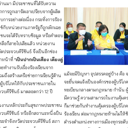
่ผ่านมา มีประชาชนที่ได้รับความ
กการถูกเอารัดเอาเปรียบจากผู้ผลิต
บการอย่างต่อเนื่อง กระทั่งการร้อง
ุกข์กับหน่วยงานภาครัฐก็ถูกเพิกเฉย
ชาชนจะได้รับทราบข้อมูล หรือคำตอบ
หลือก็สายไปเสียแล้ว หน่วยงาน
ดประจวบคีรีขันธ์ จึงเป็นอีกช่อง
ำหน้าที่
‘เป็นปากเป็นเสียง เคียงคู่
ยทำงานรับเรื่องร้องเรียนจาก
แม้จะมีปัญหา อุปสรรคอยู่บ้าง คือ 
ถึงสร้างเครือข่ายการเรียนรู้ด้าน
จะยื่นจดแจ้งเป็นองค์กรของผู้บริโภ
งผู้บริโภคให้กับประชาชนภายใน
ทะเบียนกลางตามกฎหมาย กำนัน ผู้ใ
วบคีรีขันธ์ มาตลอดกว่า 12 ปี
มีความรู้ ความสามารถในงานคุ้มคร
านงานหลักประกันสุขภาพประชาชน
ก็มาช่วยกันทำงานคุ้มครองผู้บริโภค 
วบคีรีขันธ์ หรืออีกสถานะหนึ่งเป็น
ร้องเรียน ต่อมากฎหมายห้ามไม่ให้ข้
ะจำจังหวัดประจวบคีรีขันธ์ สภา
ดำรงตำแหน่งทางการเมืองทุกระดับ 