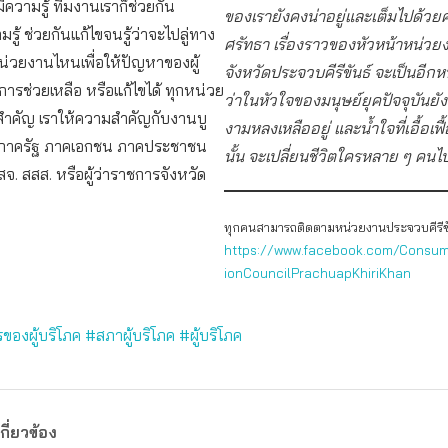
ม่มีความรู้ ทีมงานเราก็ช่วยกัน
ของเรายังคงน่าอยู่และเต็มไปด้วย
ู้ ช่วยกันแก้ไขจนรู้ว่าจะไปลู่ทาง
ศรัทธา เรื่องราวของหัวหน้าหน่ว
่วยงานไหนเพื่อให้ปัญหาของผู้
จังหวัดประจวบคีรีขันธ์ จะเป็นอีกหนึ
บการช่วยเหลือ หรือแก้ไขได้ ทุกหน่วย
ว่าในหัวใจของมนุษย์ยุคปัจจุบันยั
ำคัญ เราให้ความสำคัญกับงานบู
งามหลงเหลืออยู่ และน้ำใจที่เอื้อเฟื้
งภาครัฐ ภาคเอกชน ภาคประชาชน
นั้น จะเปลี่ยนชีวิตใครหลาย ๆ ค
สจ. สสส. หรือผู้ว่าราชการจังหวัด
ทุกคนสามารถติดตามหน่วยงานประจวบคีรีขันธ์ 
https://www.facebook.com/Consum
ionCouncilPrachuapKhiriKhan
ของผู้บริโภค
#สภาผู้บริโภค
#ผู้บริโภค
กี่ยวข้อง