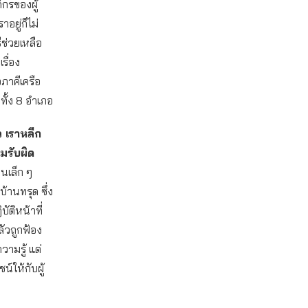
กรของผู้
าอยู่ก็ไม่
ีช่วยเหลือ
รื่อง
จภาคีเครือ
 ทั้ง 8 อำเภอ
ว เราหลีก
ามรับผิด
ยนเล็ก ๆ
้านทรุด ซึ่ง
บัติหน้าที่
ลัวถูกฟ้อง
วามรู้ แต่
น์ให้กับผู้