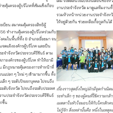
เดิม จึงตัดสินใจแบ่งเงินเดือนของห
่ายคุ้มครองผู้บริโภคที่เข้มแข็งเกือบ
งานประจำจังหวัด มาดูแลทีมงานทั
รวมหัวหน้าหน่วยงานประจำจังหวั
ให้อยู่ด้วยกัน ช่วยเหลือเกื้อกูลกันได้
ะเบียน สมาคมคุ้มครองสิทธิผู้
556 ทำงานคุ้มครองผู้บริโภคร่วมกับ
คมในพื้นที่ทั้ง 8 อำเภอเรื่อยมา จน
่นจดแจ้งองค์กรผู้บริโภค และเป็น
ะจำจังหวัดประจวบคีรีขันธ์ ตาม
งสภาองค์กรของผู้บริโภค ทำให้เรามี
้น มีกฎหมายคุ้มครองการทำหน้าที่
เรียนแปลก ๆ ใหม่ ๆ เข้ามามากขึ้น ทั้ง
ียนเล็ก ๆ ระดับปัจเจกบุคคล ไปจนถึง
ๆ ระดับจังหวัด ไปจนถึงระดับประเทศ
เรื่องราวสุดยิ่งใหญ่มักมีจุดกำเน
งานประจำจังหวัดประจวบคีรีขันธ์
ระทำเล็ก ๆ ของผู้คนที่ใช้ความกล
ากขึ้น
เมตตาในหัวใจมอบให้กับใครสักคน
ไม่รู้จัก สิ่งเหล่านั้นคือ หนึ่งในเหตุ