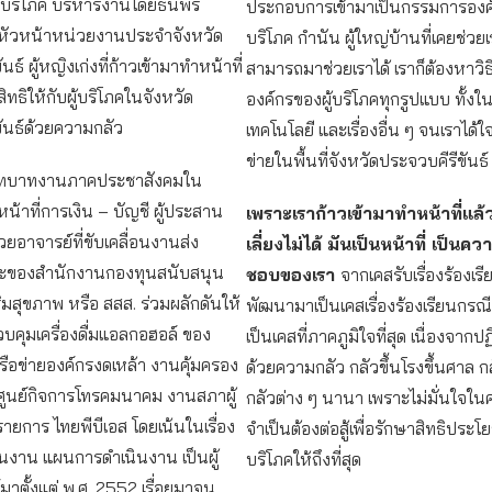
ู้บริโภค บริหารงานโดยธนพร
ประกอบการเข้ามาเป็นกรรมการองค์
หัวหน้าหน่วยงานประจำจังหวัด
บริโภค กำนัน ผู้ใหญ่บ้านที่เคยช่วยเร
นธ์ ผู้หญิงเก่งที่ก้าวเข้ามาทำหน้าที่
สามารถมาช่วยเราได้ เราก็ต้องหาวิธ
์สิทธิให้กับผู้บริโภคในจังหวัด
องค์กรของผู้บริโภคทุกรูปแบบ ทั้งในเ
ันธ์ด้วยความกลัว
เทคโนโลยี และเรื่องอื่น ๆ จนเราได้ใ
ข่ายในพื้นที่จังหวัดประจวบคีรีขันธ์
มบทบาทงานภาคประชาสังคมใน
หน้าที่การเงิน – บัญชี ผู้ประสาน
เพราะเราก้าวเข้ามาทำหน้าที่แล้
วยอาจารย์ที่ขับเคลื่อนงานส่ง
เลี่ยงไม่ได้ มันเป็นหน้าที่ เป็นคว
วะของสำนักงานกองทุนสนับสนุน
ชอบของเรา
จากเคสรับเรื่องร้องเรี
ิมสุขภาพ หรือ สสส. ร่วมผลักดันให้
พัฒนามาเป็นเคสเรื่องร้องเรียนกรณีบ
ควบคุมเครื่องดื่มแอลกอฮอล์ ของ
เป็นเคสที่ภาคภูมิใจที่สุด เนื่องจากปฏิ
ือข่ายองค์กรงดเหล้า งานคุ้มครอง
ด้วยความกลัว กลัวขึ้นโรงขึ้นศาล ก
่อ ศูนย์กิจการโทรคมนาคม งานสภาผู้
กลัวต่าง ๆ นานา เพราะไม่มั่นใจในค
รายการ ไทยพีบีเอส โดยเน้นในเรื่อง
จำเป็นต้องต่อสู้เพื่อรักษาสิทธิประโยช
นงาน แผนการดำเนินงาน เป็นผู้
บริโภคให้ถึงที่สุด
มาตั้งแต่ พ.ศ. 2552 เรื่อยมาจน