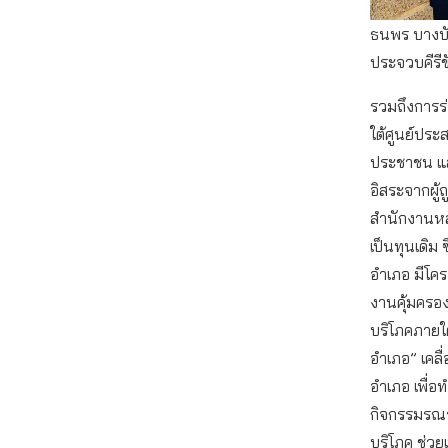
ธนพร บางบั
ประจวบคีรีข
รวมถึงการ
ใต้ศูนย์ปร
ประชาชน และห
อิสระจากผู้
สำนักงานหล
เป็นทุนเดิม 
อำเภอ มีโคร
งานคุ้มครองผู
บริโภคภายใต้
อำเภอ” เคลื
อำเภอ เพื่อทำ
กิจกรรมรณรง
บริโภค ช่ว