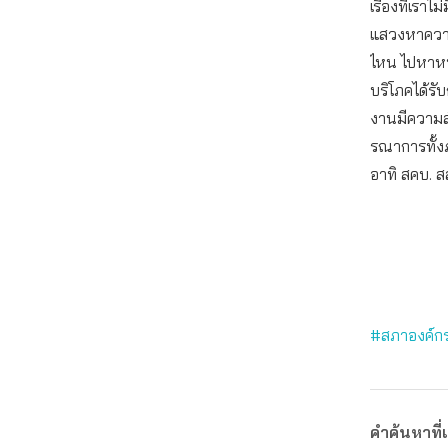
เรื่องที่เราไ
แสวงหาความร
ไหน ไปหาหน
บริโภคได้รั
งานมีความส
รณาการทั้
อาทิ สคบ. ส
#สภาองค์กร
คำค้นหาที่เ