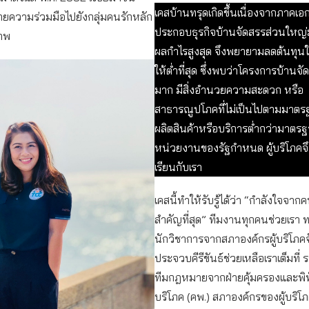
เคสบ้านทรุดเกิดขึ้นเนื่องจากภาคเอก
ายความร่วมมือไปยังกลุ่มคนรักหลัก
ประกอบธุรกิจบ้านจัดสรรส่วนใหญ่มั
าพ
ผลกำไรสูงสุด จึงพยายามลดต้นทุน
ให้ต่ำที่สุด ซึ่งพบว่าโครงการบ้าน
มาก มีสิ่งอำนวยความสะดวก หรือ
สาธารณูปโภคที่ไม่เป็นไปตามมาตร
ผลิตสินค้าหรือบริการต่ำกว่ามาตรฐาน
หน่วยงานของรัฐกำหนด ผู้บริโภคจึ
เรียนกับเรา
เคสนี้ทำให้รับรู้ได้ว่า “กำลังใจจา
สำคัญที่สุด” ทีมงานทุกคนช่วยเรา
นักวิชาการจากสภาองค์กรผู้บริโภคจ
ประจวบคีรีขันธ์ช่วยเหลือเราเต็มที่ 
ทีมกฎหมายจากฝ่ายคุ้มครองและพิทัก
บริโภค (คพ.) สภาองค์กรของผู้บริโภ