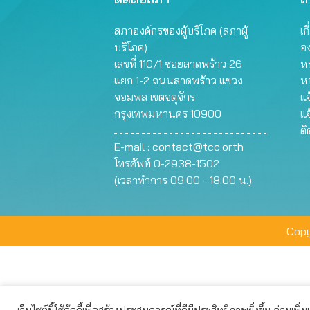
สภาองค์กรของผู้บริโภค (สภาผู้
เก
บริโภค)
อ
เลขที่ 110/1 ซอยลาดพร้าว 26
หน
แยก 1-2 ถนนลาดพร้าว แขวง
ห
จอมพล เขตจตุจักร
แจ
กรุงเทพมหานคร 10900
แจ
ต
E-mail :
contact@tcc.or.th
โทรศัพท์ 0-2938-1502
(เวลาทำการ 09.00 - 18.00 น.)
Copy
เว็บไซต์นี้ใช้คุ้กกี้เพื่อสร้างประสบการณ์ที่ดีมีประสิทธิภาพยิ่งขึ้น อ่านเพิ่