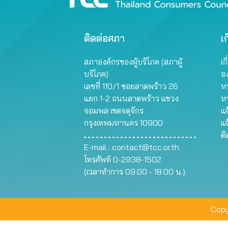
ติดต่อสภา
เก
สภาองค์กรของผู้บริโภค (สภาผู้
เก
บริโภค)
อ
เลขที่ 110/1 ซอยลาดพร้าว 26
หน
แยก 1-2 ถนนลาดพร้าว แขวง
ห
จอมพล เขตจตุจักร
แจ
กรุงเทพมหานคร 10900
แจ
ต
E-mail :
contact@tcc.or.th
โทรศัพท์ 0-2938-1502
(เวลาทำการ 09.00 - 18.00 น.)
Copy