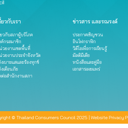
ี่ยวกับเรา
ข่าวสาร และรณรงค์
ี่ยวกับสภาผู้บริโภค
ประกาศเชิญชวน
งค์กรสมาชิก
อินโฟกราฟิก
่วยงานเขตพื้นที่
วิดีโอเพื่อการเรียนรู้
น่วยงานประจำจังหวัด
มัลติมีเดีย
้งเบาะแสและร้องทุกข์
หนังสือและคู่มือ
้งเตือนภัย
เอกสารเผยแพร่
ิดต่อสำนักงานสภา
right © Thailand Consumers Council 2025 |
Website Privacy P