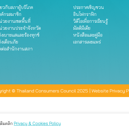
ี่ยวกับสภาผู้บริโภค
ประกาศเชิญชวน
งค์กรสมาชิก
อินโฟกราฟิก
่วยงานเขตพื้นที่
วิดีโอเพื่อการเรียนรู้
น่วยงานประจำจังหวัด
มัลติมีเดีย
้งเบาะแสและร้องทุกข์
หนังสือและคู่มือ
้งเตือนภัย
เอกสารเผยแพร่
ิดต่อสำนักงานสภา
right © Thailand Consumers Council 2025 |
Website Privacy P
มเติมคลิก
Privacy & Cookies Policy
่าน คุณสามารถเลือกตั้งค่าความเป็นส่วนตัวได้