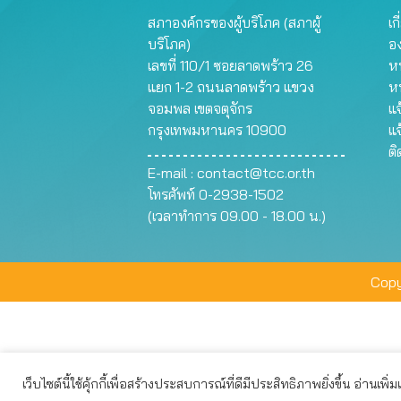
สภาองค์กรของผู้บริโภค (สภาผู้
เก
บริโภค)
อ
เลขที่ 110/1 ซอยลาดพร้าว 26
หน
แยก 1-2 ถนนลาดพร้าว แขวง
ห
จอมพล เขตจตุจักร
แจ
กรุงเทพมหานคร 10900
แจ
ต
E-mail :
contact@tcc.or.th
โทรศัพท์ 0-2938-1502
(เวลาทำการ 09.00 - 18.00 น.)
Copy
เว็บไซต์นี้ใช้คุ้กกี้เพื่อสร้างประสบการณ์ที่ดีมีประสิทธิภาพยิ่งขึ้น อ่านเพิ่
เว็บไซต์นี้ใช้คุกกี้เพื่อมอบประสบการณ์การใช้งานที่ดีให้แก่ท