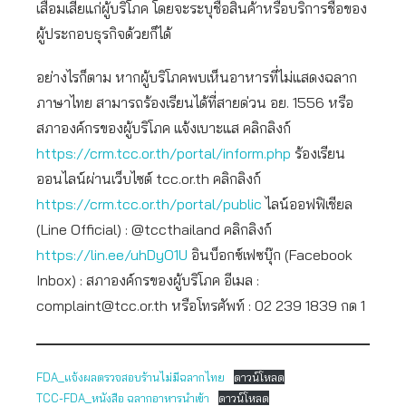
เสื่อมเสียแก่ผู้บริโภค โดยจะระบุชื่อสินค้าหรือบริการชื่อของ
ผู้ประกอบธุรกิจด้วยก็ได้
อย่างไรก็ตาม หากผู้บริโภคพบเห็นอาหารที่ไม่แสดงฉลาก
ภาษาไทย สามารถร้องเรียนได้ที่สายด่วน อย. 1556 หรือ
สภาองค์กรของผู้บริโภค แจ้งเบาะแส คลิกลิงก์
https://crm.tcc.or.th/portal/inform.php
ร้องเรียน
ออนไลน์ผ่านเว็บไซต์ tcc.or.th คลิกลิงก์
https://crm.tcc.or.th/portal/public
ไลน์ออฟฟิเชียล
(Line Official) : @tccthailand คลิกลิงก์
https://lin.ee/uhDyO1U
อินบ็อกซ์เฟซบุ๊ก (Facebook
Inbox) ​: สภาองค์กรของผู้บริโภค อีเมล :
complaint@tcc.or.th
หรือโทรศัพท์ : 02 239 1839 กด 1
FDA_แจ้งผลตรวจสอบร้านไม่มีฉลากไทย
ดาวน์โหลด
TCC-FDA_หนังสือ ฉลากอาหารนำเข้า
ดาวน์โหลด