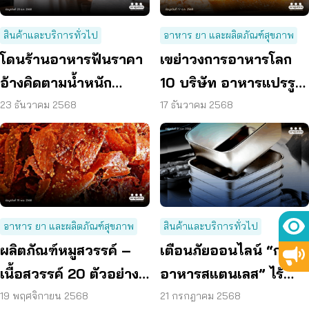
สินค้าและบริการทั่วไป
อาหาร ยา และผลิตภัณฑ์สุขภาพ
โดนร้านอาหารฟันราคา
เขย่าวงการอาหารโลก
อ้างคิดตามน้ำหนัก
10 บริษัท อาหารแปรรูป
ปฏิเสธจ่ายได้
ขั้นสูง โดนฟ้องฐานสร้าง
23 ธันวาคม 2568
17 ธันวาคม 2568
วิกฤติสุขภาพ
อาหาร ยา และผลิตภัณฑ์สุขภาพ
สินค้าและบริการทั่วไป
ผลิตภัณฑ์หมูสวรรค์ –
เตือนภัยออนไลน์ “กล่อง
เนื้อสวรรค์ 20 ตัวอย่าง
อาหารสแตนเลส” ไร้
พบวัตถุกันเสีย 80%
มาตรฐาน
19 พฤศจิกายน 2568
21 กรกฎาคม 2568