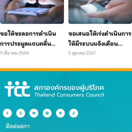
โทรคมนาคม แห่งชาติ
กิจการโทรศัพท์เคลื่อนที่
จำกัด (มหาชน)
ใหม่
ขอให้ชะลอการดำเนิน
ขอเสนอให้เร่งดำเนินการ
การประมูลแถบคลื่น
ให้มีระบบแจ้งเตือน
ความถี่สำหรับกิจการ
สาธารณภัยแห่งชาติ
11 มีนาคม 2568
5 ตุลาคม 2567
โทรศัพท์เคลื่อนที่
(Thai Alert) ผ่าน
โทรศัพท์มือถือ หรือ Cell
Broadcast
ติดต่อสภา