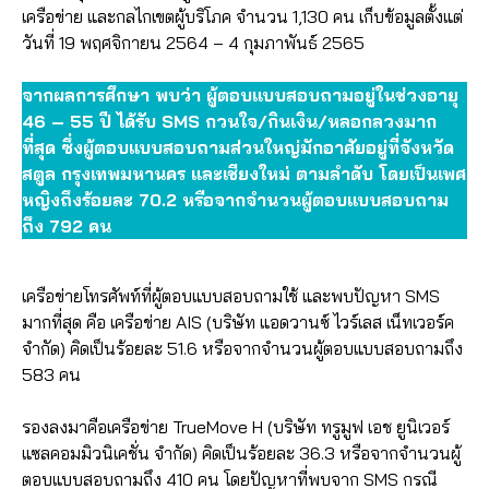
เครือข่าย และกลไกเขตผู้บริโภค จำนวน 1,130 คน เก็บข้อมูลตั้งแต่
วันที่ 19 พฤศจิกายน 2564 – 4 กุมภาพันธ์ 2565
จากผลการศึกษา พบว่า ผู้ตอบแบบสอบถามอยู่ในช่วงอายุ
46 – 55 ปี ได้รับ SMS กวนใจ/กินเงิน/หลอกลวงมาก
ที่สุด ซึ่งผู้ตอบแบบสอบถามส่วนใหญ่มักอาศัยอยู่ที่จังหวัด
สตูล กรุงเทพมหานคร และเชียงใหม่ ตามลำดับ โดยเป็นเพศ
หญิงถึงร้อยละ 70.2 หรือจากจำนวนผู้ตอบแบบสอบถาม
ถึง 792 คน
เครือข่ายโทรศัพท์ที่ผู้ตอบแบบสอบถามใช้ และพบปัญหา SMS
มากที่สุด คือ เครือข่าย AIS (บริษัท แอดวานซ์ ไวร์เลส เน็ทเวอร์ค
จํากัด) คิดเป็นร้อยละ 51.6 หรือจากจำนวนผู้ตอบแบบสอบถามถึง
583 คน
รองลงมาคือเครือข่าย TrueMove H (บริษัท ทรูมูฟ เอช ยูนิเวอร์
แซลคอมมิวนิเคชั่น จำกัด) คิดเป็นร้อยละ 36.3 หรือจากจำนวนผู้
ตอบแบบสอบถามถึง 410 คน โดยปัญหาที่พบจาก SMS กรณี