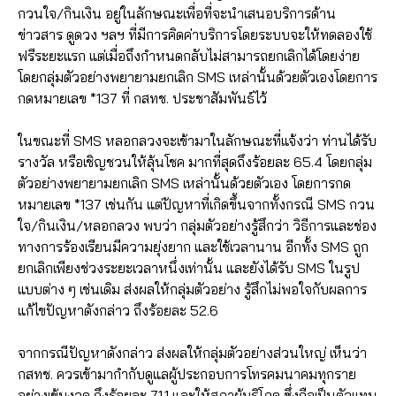
กวนใจ/กินเงิน อยู่ในลักษณะเพื่อที่จะนำเสนอบริการด้าน
ข่าวสาร ดูดวง ฯลฯ ที่มีการคิดค่าบริการโดยระบบจะให้ทดลองใช้
ฟรีระยะแรก แต่เมื่อถึงกำหนดกลับไม่สามารถยกเลิกได้โดยง่าย
โดยกลุ่มตัวอย่างพยายามยกเลิก SMS เหล่านั้นด้วยตัวเองโดยการ
กดหมายเลข *137 ที่ กสทช. ประชาสัมพันธ์ไว้
ในขณะที่ SMS หลอกลวงจะเข้ามาในลักษณะที่แจ้งว่า ท่านได้รับ
รางวัล หรือเชิญชวนให้ลุ้นโชค มากที่สุดถึงร้อยละ 65.4 โดยกลุ่ม
ตัวอย่างพยายามยกเลิก SMS เหล่านั้นด้วยตัวเอง โดยการกด
หมายเลข *137 เช่นกัน แต่ปัญหาที่เกิดขึ้นจากทั้งกรณี SMS กวน
ใจ/กินเงิน/หลอกลวง พบว่า กลุ่มตัวอย่างรู้สึกว่า วิธีการและช่อง
ทางการร้องเรียนมีความยุ่งยาก และใช้เวลานาน อีกทั้ง SMS ถูก
ยกเลิกเพียงช่วงระยะเวลาหนึ่งเท่านั้น และยังได้รับ SMS ในรูป
แบบต่าง ๆ เช่นเดิม ส่งผลให้กลุ่มตัวอย่าง รู้สึกไม่พอใจกับผลการ
แก้ไขปัญหาดังกล่าว ถึงร้อยละ 52.6
จากกรณีปัญหาดังกล่าว ส่งผลให้กลุ่มตัวอย่างส่วนใหญ่ เห็นว่า
กสทช. ควรเข้ามากำกับดูแลผู้ประกอบการโทรคมนาคมทุกราย
อย่างเข้มงวด ถึงร้อยละ 71.1 และให้สภาผู้บริโภค ซึ่งถือเป็นตัวแทน