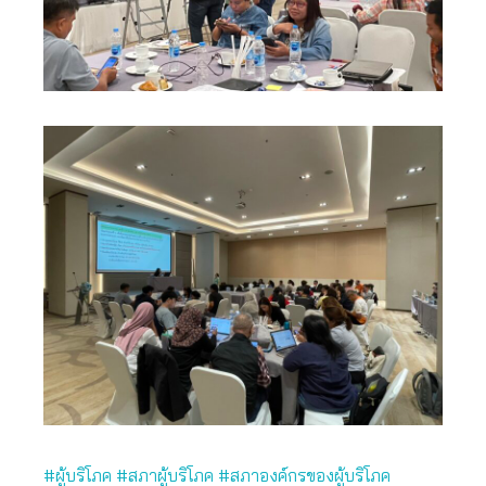
#ผู้บริโภค
#สภาผู้บริโภค
#สภาองค์กรของผู้บริโภค