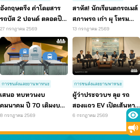
อังกฤษตรึง ค่าโดยสาร
สาหัส! นักเรียนตกรถเมล์
รถบัส 2 ปอนด์ ตลอดปี
สภาพรถ เก่า ผุ โทรม
70 ลดค่าครองชีพ
ถามหามาตรฐานรถ
27 กรกฎาคม 2569
13 กรกฎาคม 2569
ปลอดภัย
การขนส่งและยานพาหนะ
การขนส่งและยานพาหนะ
เสนอ ทบทวนงบ
ผู้ว่าประจวบฯ ลุย รถ
คมนาคม ปี 70 เติมงบรถ
สองแถว EV เปิดเส้นทาง
โดยสารทุกจังหวัดลดค่า
แรกใน 3 เดือน
8 กรกฎาคม 2569
6 กรกฎาคม 2569
เดินทาง – ลดตายบน
ถนน