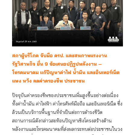
สภาผู้บริโภค จับมือ ครป. และสหภาพแรงงาน
รัฐวิสาหกิจ ยื่น 9 ข้อเสนอปฏิรูปพลังงาน –
โทรคมนาคม แก้ปัญหาค่าไฟ น้ำมัน และอินเทอร์เน็ต
แพง หวัง ลดค่าครองชีพ ประชาชน
ปัจจุบันค่าครองชีพของประชาชนเพิ่มสูงขึ้นอย่างต่อเนื่อง
ทั้งค่าน้ำมัน ค่าไฟฟ้า ค่าโทรศัพท์มือถือ และอินเทอร์เน็ต ซึ่ง
ล้วนเป็นบริการพื้นฐานที่จำเป็นต่อการดำรงชีวิต
สถานการณ์ดังกล่าวสะท้อนปัญหาเชิงโครงสร้างด้าน
พลังงานและโทรคมนาคมที่ส่งผลกระทบต่อประชาชนในวง