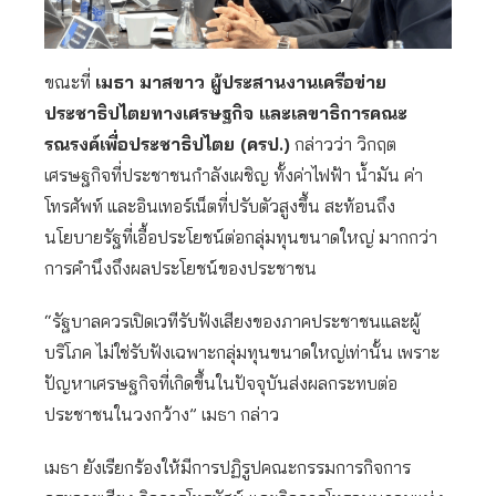
ขณะที่
เมธา มาสขาว ผู้ประสานงานเครือข่าย
ประชาธิปไตยทางเศรษฐกิจ และเลขาธิการคณะ
รณรงค์เพื่อประชาธิปไตย (ครป.)
กล่าวว่า วิกฤต
เศรษฐกิจที่ประชาชนกำลังเผชิญ ทั้งค่าไฟฟ้า น้ำมัน ค่า
โทรศัพท์ และอินเทอร์เน็ตที่ปรับตัวสูงขึ้น สะท้อนถึง
นโยบายรัฐที่เอื้อประโยชน์ต่อกลุ่มทุนขนาดใหญ่ มากกว่า
การคำนึงถึงผลประโยชน์ของประชาชน
“รัฐบาลควรเปิดเวทีรับฟังเสียงของภาคประชาชนและผู้
บริโภค ไม่ใช่รับฟังเฉพาะกลุ่มทุนขนาดใหญ่เท่านั้น เพราะ
ปัญหาเศรษฐกิจที่เกิดขึ้นในปัจจุบันส่งผลกระทบต่อ
ประชาชนในวงกว้าง” เมธา กล่าว
เมธา ยังเรียกร้องให้มีการปฏิรูปคณะกรรมการกิจการ