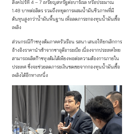
สิงคโปร์ที่ 4 – 7 เหรียญสหรัฐต่อบาร์เรล หรือประมาณ
1.48 บาทต่อลิตร รวมถึงหยุดการผสมน้ำมันชีวภาพที่มี
ต้นทุนสูงกว่าน้ำมันพื้นฐาน เพื่อลดภาระกองทุนน้ำมันเชื้อ
เพลิง
ส่วนกรณีก๊าซหุงต้มภาคครัวเรือน รสนา เสนอให้ยกเลิกการ
อ้างอิงราคานำเข้าจากซาอุดีอาระเบีย เนื่องจากประเทศไทย
สามารถผลิตก๊าซหุงต้มได้เพียงพอต่อความต้องการภายใน
ประเทศ ซึ่งจะช่วยลดภาระเงินชดเชยจากกองทุนน้ำมันเชื้อ
เพลิงได้อีกทางหนึ่ง