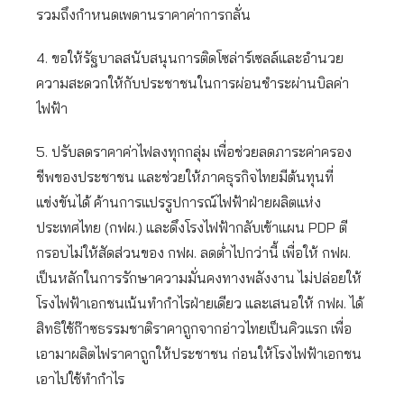
รวมถึงกำหนดเพดานราคาค่าการกลั่น
4. ขอให้รัฐบาลสนับสนุนการติดโซล่าร์เซลล์และอำนวย
ความสะดวกให้กับประชาชนในการผ่อนชำระผ่านบิลค่า
ไฟฟ้า
5. ปรับลดราคาค่าไฟลงทุกกลุ่ม เพื่อช่วยลดภาระค่าครอง
ชีพของประชาชน และช่วยให้ภาคธุรกิจไทยมีต้นทุนที่
แข่งขันได้ ค้านการแปรรูปการณ์ไฟฟ้าฝ่ายผลิตแห่ง
ประเทศไทย (กฟผ.) และดึงโรงไฟฟ้ากลับเข้าแผน PDP ตี
กรอบไม่ให้สัดส่วนของ กฟผ. ลดต่ำไปกว่านี้ เพื่อให้ กฟผ.
เป็นหลักในการรักษาความมั่นคงทางพลังงาน ไม่ปล่อยให้
โรงไฟฟ้าเอกชนเน้นทำกำไรฝ่ายเดียว และเสนอให้ กฟผ. ได้
สิทธิใช้ก๊าซธรรมชาติราคาถูกจากอ่าวไทยเป็นคิวแรก เพื่อ
เอามาผลิตไฟราคาถูกให้ประชาชน ก่อนให้โรงไฟฟ้าเอกชน
เอาไปใช้ทำกำไร