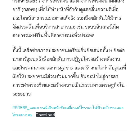
กระจายเสียง กิจการโทรทัศน์ และกิจการโทรคมนาคมแห่ง
ชาติ (กสทช.) เพื่อให้ทำหน้าที่กำกับดูแลคลื่นความถี่เพื่อ
ประโยชน์สาธารณะอย่างแท้จริง รวมถึงผลักดันให้มีการ
จัดสรรคลื่นเพื่อบริการสาธารณะ เช่น ระบบอินเทอร์เน็ต
สาธารณะฟรีในพื้นที่สาธารณะทั่วประเทศ
ทั้งนี้ เครือข่ายภาคประชาชนเตรียมยื่นข้อเสนอทั้ง 9 ข้อต่อ
นายกรัฐมนตรี เพื่อผลักดันการปฏิรูปโครงสร้างพลังงาน
และโทรคมนาคม ลดการผูกขาด และสร้างกลไกกำกับดูแลที่
เปิดให้ประชาชนมีส่วนร่วมมากขึ้น อันจะนำไปสู่การลด
ภาระค่าครองชีพและสร้างความเป็นธรรมทางเศรษฐกิจใน
ระยะยาว
290569_แถลงการณ์เดินหน้าขับเคลื่อนแก้ไขราคาไฟฟ้า พลังงาน และ
โทรคมนาคม
Download