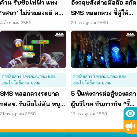
ค้าน รับซื้อไฟฟ้า แพง
อังกฤษสั่งค่ายมือถือ สกัด
‘รสนา’ ไม่ร่วมลงมติ ผลัก
SMS หลอกลวง ชี้ผู้ให้
ผู้บริโภค “แบก”
บริการต้องร่วมรับผิด
4 สิงหาคม 2569
29 กรกฎาคม 2569
การสื่อสาร โทรคมนาคม และ
การสื่อสาร โทรคมนาคม และ
เทคโนโลยีสารสนเทศ
เทคโนโลยีสารสนเทศ
SMS หลอกลวงระบาด
5 ปีแห่งการต่อสู้ของสภา
กสทช. รับมือไม่ทัน หนุน
ผู้บริโภค กับภารกิจ “รื้อ
ใช้ พ.ร.ก. ไซเบอร์ เข้มข้น
กสทช.” เพื่อทวงคืนสิทธิ
21 กรกฎาคม 2569
19 กรกฎาคม 2569
ผู้บริโภคโทรคมนาคม