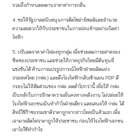
รวมถึงกำหนดเพดานราคาค่าการกลั่น
4. ขอให้รัฐบาลสนับสนุนการติดโซล่าร์เซลล์และอำนวย
ความสะดวกให้กับประชาชนในการผ่อนชำระผ่านบิลค่า
ไฟฟ้า
5. ปรับลดราคาค่าไฟลงทุกกลุ่ม เพื่อช่วยลดภาระค่าครอง
ชีพของประชาชน และช่วยให้ภาคธุรกิจไทยมีต้นทุนที่
แข่งขันได้ ค้านการแปรรูปการณ์ไฟฟ้าฝ่ายผลิตแห่ง
ประเทศไทย (กฟผ.) และดึงโรงไฟฟ้ากลับเข้าแผน PDP ตี
กรอบไม่ให้สัดส่วนของ กฟผ. ลดต่ำไปกว่านี้ เพื่อให้ กฟผ.
เป็นหลักในการรักษาความมั่นคงทางพลังงาน ไม่ปล่อยให้
โรงไฟฟ้าเอกชนเน้นทำกำไรฝ่ายเดียว และเสนอให้ กฟผ. ได้
สิทธิใช้ก๊าซธรรมชาติราคาถูกจากอ่าวไทยเป็นคิวแรก เพื่อ
เอามาผลิตไฟราคาถูกให้ประชาชน ก่อนให้โรงไฟฟ้าเอกชน
เอาไปใช้ทำกำไร