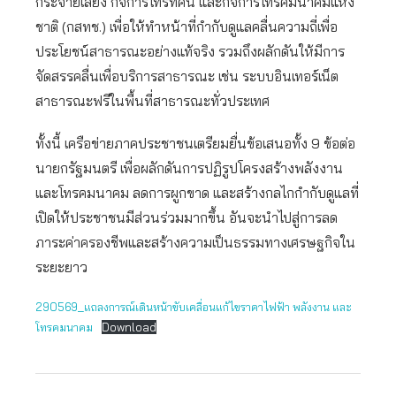
กระจายเสียง กิจการโทรทัศน์ และกิจการโทรคมนาคมแห่ง
ชาติ (กสทช.) เพื่อให้ทำหน้าที่กำกับดูแลคลื่นความถี่เพื่อ
ประโยชน์สาธารณะอย่างแท้จริง รวมถึงผลักดันให้มีการ
จัดสรรคลื่นเพื่อบริการสาธารณะ เช่น ระบบอินเทอร์เน็ต
สาธารณะฟรีในพื้นที่สาธารณะทั่วประเทศ
ทั้งนี้ เครือข่ายภาคประชาชนเตรียมยื่นข้อเสนอทั้ง 9 ข้อต่อ
นายกรัฐมนตรี เพื่อผลักดันการปฏิรูปโครงสร้างพลังงาน
และโทรคมนาคม ลดการผูกขาด และสร้างกลไกกำกับดูแลที่
เปิดให้ประชาชนมีส่วนร่วมมากขึ้น อันจะนำไปสู่การลด
ภาระค่าครองชีพและสร้างความเป็นธรรมทางเศรษฐกิจใน
ระยะยาว
290569_แถลงการณ์เดินหน้าขับเคลื่อนแก้ไขราคาไฟฟ้า พลังงาน และ
โทรคมนาคม
Download