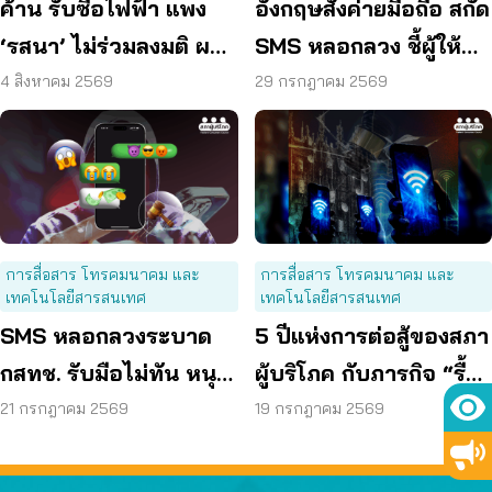
ค้าน รับซื้อไฟฟ้า แพง
อังกฤษสั่งค่ายมือถือ สกัด
‘รสนา’ ไม่ร่วมลงมติ ผลัก
SMS หลอกลวง ชี้ผู้ให้
ผู้บริโภค “แบก”
บริการต้องร่วมรับผิด
4 สิงหาคม 2569
29 กรกฎาคม 2569
การสื่อสาร โทรคมนาคม และ
การสื่อสาร โทรคมนาคม และ
เทคโนโลยีสารสนเทศ
เทคโนโลยีสารสนเทศ
SMS หลอกลวงระบาด
5 ปีแห่งการต่อสู้ของสภา
กสทช. รับมือไม่ทัน หนุน
ผู้บริโภค กับภารกิจ “รื้อ
ใช้ พ.ร.ก. ไซเบอร์ เข้มข้น
กสทช.” เพื่อทวงคืนสิทธิ
21 กรกฎาคม 2569
19 กรกฎาคม 2569
ผู้บริโภคโทรคมนาคม