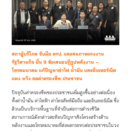
สภาผู้บริโภค จับมือ ครป. และสหภาพแรงงาน
รัฐวิสาหกิจ ยื่น 9 ข้อเสนอปฏิรูปพลังงาน –
โทรคมนาคม แก้ปัญหาค่าไฟ น้ำมัน และอินเทอร์เน็ต
แพง หวัง ลดค่าครองชีพ ประชาชน
ปัจจุบันค่าครองชีพของประชาชนเพิ่มสูงขึ้นอย่างต่อเนื่อง
ทั้งค่าน้ำมัน ค่าไฟฟ้า ค่าโทรศัพท์มือถือ และอินเทอร์เน็ต ซึ่ง
ล้วนเป็นบริการพื้นฐานที่จำเป็นต่อการดำรงชีวิต
สถานการณ์ดังกล่าวสะท้อนปัญหาเชิงโครงสร้างด้าน
พลังงานและโทรคมนาคมที่ส่งผลกระทบต่อประชาชนในวง