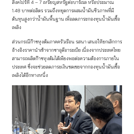
สิงคโปร์ที่ 4 – 7 เหรียญสหรัฐต่อบาร์เรล หรือประมาณ
1.48 บาทต่อลิตร รวมถึงหยุดการผสมน้ำมันชีวภาพที่มี
ต้นทุนสูงกว่าน้ำมันพื้นฐาน เพื่อลดภาระกองทุนน้ำมันเชื้อ
เพลิง
ส่วนกรณีก๊าซหุงต้มภาคครัวเรือน รสนา เสนอให้ยกเลิกการ
อ้างอิงราคานำเข้าจากซาอุดีอาระเบีย เนื่องจากประเทศไทย
สามารถผลิตก๊าซหุงต้มได้เพียงพอต่อความต้องการภายใน
ประเทศ ซึ่งจะช่วยลดภาระเงินชดเชยจากกองทุนน้ำมันเชื้อ
เพลิงได้อีกทางหนึ่ง