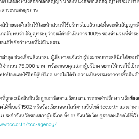
ทย์ และส่งหนังสือยกเลิกสัญญา นำส่งหนังสือยกเลิกสัญญาพร้อมใบรั
่งผลกระทบต่อสุขภาพ
ลินิกยอมคืนเงินให้โดยหักส่วนที่ใช้บริการไปแล้ว แต่เมื่อจะเซ็นสัญญาเพื
ิกกลับพบว่า สัญญาระบุว่าจะมีค่าดำเนินการ 100% ของจำนวนที่ชำระ จ
อแก้ไขข้อกำหนดที่ไม่เป็นธรรม
ล่าสุด ช่วงเดือนสิงหาคม ผู้เสียหายแจ้งว่า ผู้ประกอบการคลินิกได้ยอมรั
ให้จำนวน 75,000 บาท พร้อมขอบคุณสภาผู้บริโภค อยากให้กรณีนี้เป็น
าปกป้องและใช้สิทธิผู้บริโภค หากไม่ได้รับความเป็นธรรมจากการซื้อสินค
ริโภคที่ถูกละเมิดสิทธิหรือถูกเอารัดเอาเปรียบ สามารถขอคำปรึกษา หรือ
ร้อง
ภค
ได้ที่เบอร์ 1502 หรือร้องเรียนออนไลน์ผ่านเว็บไซต์ tcc.or.th และสาม
ประจำจังหวัดของสภาผู้บริโภค ทั้ง 19 จังหวัด โดยดูรายละเอียดได้ที่เว็บ
ww.tcc.or.th/tcc-agency/