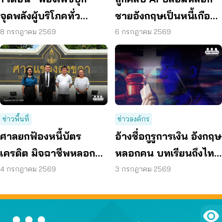
จุดพลังผู้บริโภคทั่ว
ชายอังกฤษเป็นหนี้เกือบ
ประเทศ ดันแพลตฟอร์ม
30 ปี ก่อน ผู้เสียหายรวม
8 กรกฎาคม 2569
6 กรกฎาคม 2569
ร่วมรับผิดชอบ
พลังฟ้องเมตา
ข่าวพื้นที่
ข่าวองค์กร
ศาลยกฟ้องหนี้บัตร
อ้างชื่อกูรูการเงิน อังกฤษ
เครดิต มิจฉาชีพหลอก
หลอกคน บทเรียนถึงไทย
กดลิงก์ หลังสภาผู้บริโภค
ฟ้องแพลตฟอร์ม –
4 กรกฎาคม 2569
3 กรกฎาคม 2569
สงขลาช่วยสู้คดี
ธนาคาร