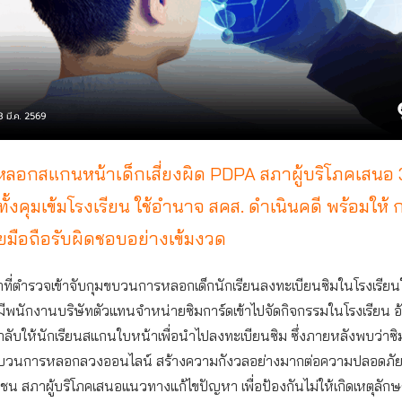
หลอกสแกนหน้าเด็กเสี่ยงผิด PDPA สภาผู้บริโภคเสนอ 
ั้งคุมเข้มโรงเรียน ใช้อำนาจ สคส. ดำเนินคดี พร้อมให้ 
ยมือถือรับผิดชอบอย่างเข้มงวด
้าที่ตำรวจเข้าจับกุมขบวนการหลอกเด็กนักเรียนลงทะเบียนซิมในโรงเรี
มีพนักงานบริษัทตัวแทนจำหน่ายซิมการ์ดเข้าไปจัดกิจกรรมในโรงเรียน อ
่กลับให้นักเรียนสแกนใบหน้าเพื่อนำไปลงทะเบียนซิม ซึ่งภายหลังพบว่าซ
บวนการหลอกลวงออนไลน์ สร้างความกังวลอย่างมากต่อความปลอดภัย
ชน สภาผู้บริโภคเสนอแนวทางแก้ไขปัญหา เพื่อป้องกันไม่ให้เกิดเหตุลัก