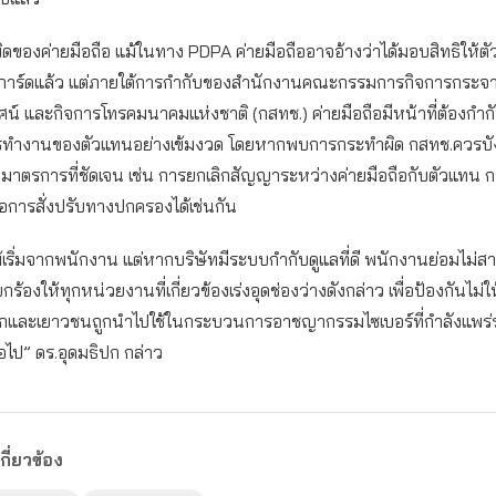
ิดของค่ายมือถือ แม้ในทาง PDPA ค่ายมือถืออาจอ้างว่าได้มอบสิทธิให้ต
การ์ดแล้ว แต่ภายใต้การกำกับของสำนักงานคณะกรรมการกิจการกระจา
ศน์ และกิจการโทรคมนาคมแห่งชาติ (กสทช.) ค่ายมือถือมีหน้าที่ต้องกำก
ำงานของตัวแทนอย่างเข้มงวด โดยหากพบการกระทำผิด กสทช.ควรบังค
นมาตรการที่ชัดเจน เช่น การยกเลิกสัญญาระหว่างค่ายมือถือกับตัวแทน ก
อการสั่งปรับทางปกครองได้เช่นกัน
้เริ่มจากพนักงาน แต่หากบริษัทมีระบบกำกับดูแลที่ดี พนักงานย่อมไม
ียกร้องให้ทุกหน่วยงานที่เกี่ยวข้องเร่งอุดช่องว่างดังกล่าว เพื่อป้องกันไม่ใ
็กและเยาวชนถูกนำไปใช้ในกระบวนการอาชญากรรมไซเบอร์ที่กำลังแพร่ร
อไป” ดร.อุดมธิปก กล่าว
กี่ยวข้อง