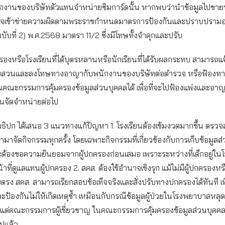
กงานของบริษัทตัวแทนจำหน่ายซิมการ์ดนั้น หากพบว่านำข้อมูลไปขายหร
อาจเข้าข่ายความผิดตามพระราชกำหนดมาตรการป้องกันและปราบปรา
ฉบับที่ 2) พ.ศ.2568 มาตรา 11/2 ซึ่งมีโทษทั้งจำคุกและปรับ
กครองหรือโรงเรียนที่ได้บุตรหลานหรือนักเรียนที่ได้รับผลกระทบ สามารถแจ
อบสวนและลงโทษทางอาญากับพนักงานของบริษัทต่อตำรวจ หรือฟ้องท
คณะกรรมการคุ้มครองข้อมูลส่วนบุคคลได้ เพื่อที่จะไปฟ้องแพ่งและอาญ
ทนจัดจำหน่ายต่อไป
อุดมธิปก ได้เสนอ 3 แนวทางแก้ปัญหา 1. โรงเรียนต้องเข้มงวดมากขึ้น ตร
้ามาจัดกิจกรรมทุกครั้ง โดยเฉพาะกิจกรรมที่เกี่ยวข้องกับการเก็บข้อมูล
ะต้องขอความยินยอมจากผู้ปกครองก่อนเสมอ เพราะระหว่างที่เด็กอยู่ในโ
้าที่ดูแลแทนผู้ปกครอง 2. สคส. ต้องใช้อำนาจเชิงรุก แม้ไม่มีผู้ปกครองหร
ยตรง สคส. สามารถเรียกสอบข้อเท็จจริงและสั่งปรับทางปกครองได้ทันที เพื
้องกันไม่ให้เกิดเหตุซ้ำ เหมือนกับกรณีข้อมูลผู้ป่วยในโรงพยาบาลหลุด ที่
 แต่คณะกรรมการผู้เชี่ยวชาญ ในคณะกรรมการคุ้มครองข้อมูลส่วนบุคคลไ
ปแล้ว