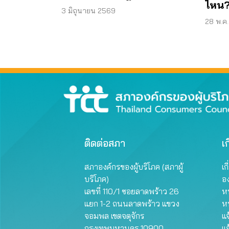
ไหน? 
3 มิถุนายน 2569
28 พ.ค
ติดต่อสภา
เก
สภาองค์กรของผู้บริโภค (สภาผู้
เก
บริโภค)
อ
เลขที่ 110/1 ซอยลาดพร้าว 26
หน
แยก 1-2 ถนนลาดพร้าว แขวง
ห
จอมพล เขตจตุจักร
แจ
กรุงเทพมหานคร 10900
แจ