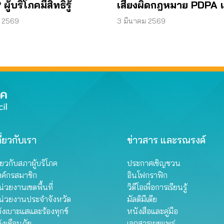
เสี่ยงผิดกฎหมาย PDPA 
ผู้บริโภคมีสิทธิรู้
3 แนวทางคุมเข้ม
3 มีนาคม 2569
. 2569
ี่ยวกับเรา
ข่าวสาร และรณรงค์
ี่ยวกับสภาผู้บริโภค
ประกาศเชิญชวน
งค์กรสมาชิก
อินโฟกราฟิก
่วยงานเขตพื้นที่
วิดีโอเพื่อการเรียนรู้
น่วยงานประจำจังหวัด
มัลติมีเดีย
้งเบาะแสและร้องทุกข์
หนังสือและคู่มือ
้งเตือนภัย
เอกสารเผยแพร่