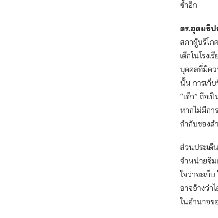
ซ้ำอีก
ดร.อุดมธิ
สภาผู้บริโ
เด็กในโรงเร
บุคคลที่มี
นั้น การเก็
“เด็ก” ถือเ
หากไม่มีกา
กำกับของสำ
ส่วนประเด็นเ
จำหน่ายซิมกา
ใจว่าจะเก็บ
อาจอ้างว่าไ
ในอำนาจขอ