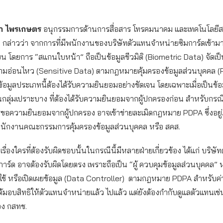
ปก ไพรเกษตร
อนุกรรมการด้านการสื่อสาร โทรคมนาคม และเทคโนโลยี
ภค กล่าวว่า จากการที่มีพนักงานของบริษัทตัวแทนจำหน่ายซิมการ์ดเข้า
ียน โดยการ “สแกนใบหน้า” ถือเป็นข้อมูลชีวมิติ (Biometric Data) จัดเป็
ความอ่อนไหว (Sensitive Data) ตามกฎหมายคุ้มครองข้อมูลส่วนบุคคล (
บข้อมูลประเภทนี้ต้องได้รับความยินยอมอย่างชัดเจน โดยเฉพาะเมื่อเป็นข้
ป็นกลุ่มเปราะบาง ที่ต้องได้รับความยินยอมจากผู้ปกครองก่อน สำหรับกรณีที
รขอความยินยอมจากผู้ปกครอง อาจเข้าข่ายละเมิดกฎหมาย PDPA ซึ่งอยู
นักงานคณะกรรมการคุ้มครองข้อมูลส่วนบุคคล หรือ สคส.
รื่องใครที่ต้องรับผิดชอบนั้นในกรณีนี้มีหลายฝ่ายเกี่ยวข้อง ได้แก่ บริษั
ร์ด อาจต้องรับผิดโดยตรง เพราะถือเป็น “ผู้ ควบคุมข้อมูลส่วนบุคคล” หรื
 ใช้ หรือเปิดเผยข้อมูล (Data Controller) ตามกฎหมาย PDPA สำหรับค่า
ด้มอบสิทธิให้ตัวแทนจำหน่ายแล้ว ไปแล้ว แต่ยังต้องกำกับดูแลตัวแทนเช่น
ง กสทช.