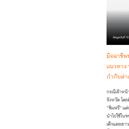
มิจฉาชีพ
แนวทาง ท
กำกับค่า
กรณีเจ้าหน
จังหวัด โดย
“ซิมฟรี” แต
นำไปใช้ในข
เด็กและเยาว