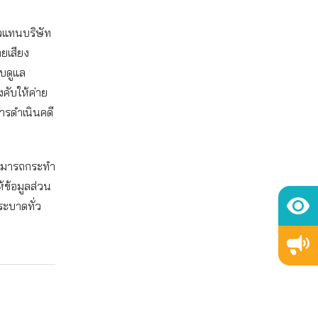
ัวแทนบริษัท
ยเสียง
ับดูแล
ับให้ค่าย
ารดำเนินคดี
่สามารถกระทำ
ห้ข้อมูลส่วน
ะบาดทั่ว