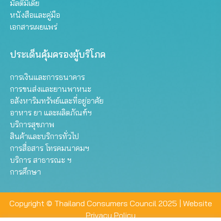
มัลติมีเดีย
หนังสือและคู่มือ
เอกสารเผยแพร่
ประเด็นคุ้มครองผู้บริโภค
การเงินและการธนาคาร
การขนส่งและยานพาหนะ
อสังหาริมทรัพย์และที่อยู่อาศัย
อาหาร ยา และผลิตภัณฑ์ฯ
บริการสุขภาพ
สินค้าและบริการทั่วไป
การสื่อสาร โทรคมนาคมฯ
บริการ สาธารณะ ฯ
การศึกษา
Copyright © Thailand Consumers Council 2025 |
Website
Privacy Policy