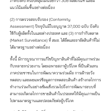
ภาคบังคับ ครอบคลุมไม่น้อยกว่า 308 ผลิตภัณฑ์ และมี
แนวโน้มเพิ่มขึ้นอย่างต่อเนื่อง
(2) การตรวจสอบรับรอง (Conformity
Assessment) ปัจจุบันมีใบอนุญาต 37,000 ฉบับ บังคับ
ใช้กับผู้ผลิตทั้งในและต่างประเทศ และ (3) การกำกับตลาด
(Market Surveillance) ที่ สมอ. ได้ยึดและอายัดสินค้าที่ไม่
ได้มาตรฐานอย่างต่อเนื่อง
ทั้งนี้ มีการบูรณาการแก้ไขปัญหาสินค้าที่ไม่มีคุณภาพร่วม
กับหลายหน่วยงาน โดยเฉพาะสภาผู้บริโภค ที่เป็นตัวแทน
ภาคประชาชนในการพัฒนาความร่วมมือ การเฝ้าระวัง
ทดสอบ และเผยแพร่ข้อมูลการทดสอบสินค้า สร้างกลไกการ
ทำงานร่วมกันอย่างเข้มแข็งรวมไปถึงการพัฒนาระบบที่
สามารถเกิดกลไกการขายสินค้าในประเทศให้มีคุณภาพเป็น
ไปตามมาตรฐานและปลอดภัยต่อผู้บริโภค