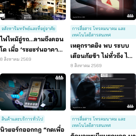
อสังหาริมทรัพย์และที่อยู่อาศัย
การสื่อสาร โทรคมนาคม และ
เทคโนโลยีสารสนเทศ
ไฟไหม้อู่รถ…ลามถึงคอน
เหตุกราดยิง พบ ระบบ
โด เมื่อ ‘ระยะร่นอาคาร’
เตือนภัยช้า ไม่ทั่วถึง ไม่
ถูกละเลย ผู้บริโภคจึงต้อง
8 สิงหาคม 2569
ชัดเจน
8 สิงหาคม 2569
เสี่ยง
สินค้าและบริการทั่วไป
การสื่อสาร โทรคมนาคม และ
เทคโนโลยีสารสนเทศ
นิวยอร์กออกกฎ “กดเพื่อ
ข้อมูลทะเบียนรถหลุด นา