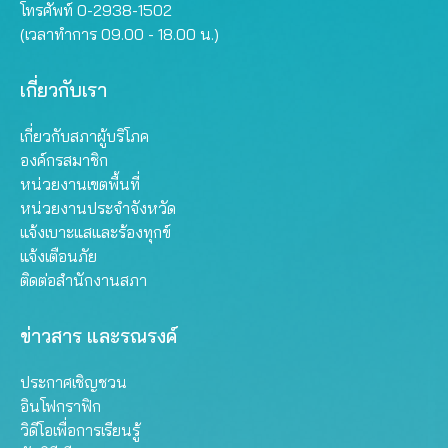
โทรศัพท์ 0-2938-1502
(เวลาทำการ 09.00 - 18.00 น.)
เกี่ยวกับเรา
เกี่ยวกับสภาผู้บริโภค
องค์กรสมาชิก
หน่วยงานเขตพื้นที่
หน่วยงานประจำจังหวัด
แจ้งเบาะแสและร้องทุกข์
แจ้งเตือนภัย
ติดต่อสำนักงานสภา
ข่าวสาร และรณรงค์
ประกาศเชิญชวน
อินโฟกราฟิก
วิดีโอเพื่อการเรียนรู้