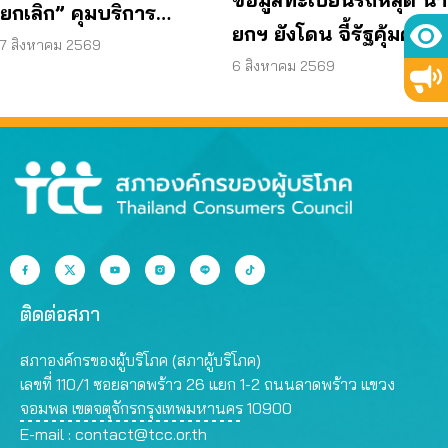
ยกเลิก” คุมบริการ
ยกฯ ยังโดน จี้รัฐคุ้มครอง
ออนไลน์ ต่ออายุสมาชิก
7 สิงหาคม 2569
ข้อมูลส่วนบุคคล
6 สิงหาคม 2569
อัตโนมัติ
ติดต่อสภา
สภาองค์กรของผู้บริโภค (สภาผู้บริโภค)
เลขที่ 110/1 ซอยลาดพร้าว 26 แยก 1-2 ถนนลาดพร้าว แขวง
จอมพล เขตจตุจักรกรุงเทพมหานคร 10900
E-mail :
contact@tcc.or.th