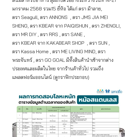
สนิมสำหรับอาหาร สุ่มเก็บตัวอย่างระหว่างวันที่ 14-21
มกราคม 2568 รวม15 ยี่ห้อ ได้แก่ ตรา ม้าลาย,
ตรา Seagull, ตรา ANNONS , ตรา JMS JIA MEI
SHENG, ตรา KBEAR จาก PAIQISHUN , ตรา ZHENGLI,
ตรา MR DIY , ตรา RRS , ตรา SANE ,
ตรา KBEAR จาก KAKABEAR SHOP , ตรา SUN ,
ตรา Kassa Home , ตรา ME LIVING MIND, ตรา
พระจันทร์ , ตรา GO GOAL มีทั้งสินค้านำเข้าจากต่าง
ประเทศและผลิตในไทย จากร้านค้าทั่วไป รวมถึง
แพลตฟอร์มออนไลน์ (ดูกราฟิกประกอบ)