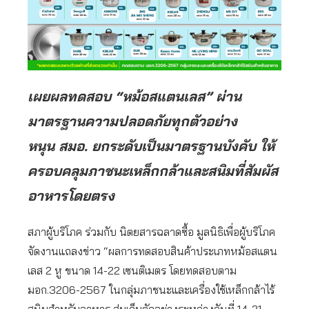
เผยผลทดสอบ “หม้อสแตนเลส” ผ่าน
มาตรฐานความปลอดภัยทุกตัวอย่าง
หนุน สมอ. ยกระดับเป็นมาตรฐานบังคับ ให้
ครอบคลุมภาชนะเหล็กกล้าและสนิมที่สัมผัส
อาหารโดยตรง
สภาผู้บริโภค ร่วมกับ นิตยสารฉลาดซื้อ มูลนิธิเพื่อผู้บริโภค
จัดงานแถลงข่าว “ผลการทดสอบสินค้าประเภทหม้อสแตน
เลส 2 หู ขนาด 14-22 เซนติเมตร โดยทดสอบตาม
มอก.3206-2567 ในกลุ่มภาชนะและเครื่องใช้เหล็กกล้าไร้