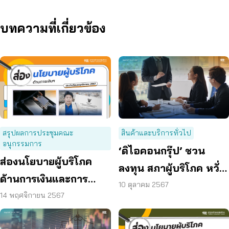
บทความที่เกี่ยวข้อง
สรุปผลการประชุมคณะ
สินค้าและบริการทั่วไป
อนุกรรมการ
‘ดิไอคอนกรุ๊ป’ ชวน
ส่องนโยบายผู้บริโภค
ลงทุน สภาผู้บริโภค หวั่น
ด้านการเงินและการ
เข้าข่ายแชร์ลูกโซ เสนอ
10 ตุลาคม 2567
ธนาคาร ประจำเดือน
14 พฤศจิกายน 2567
สคบ. เร่งสอบ
พ.ย. 67