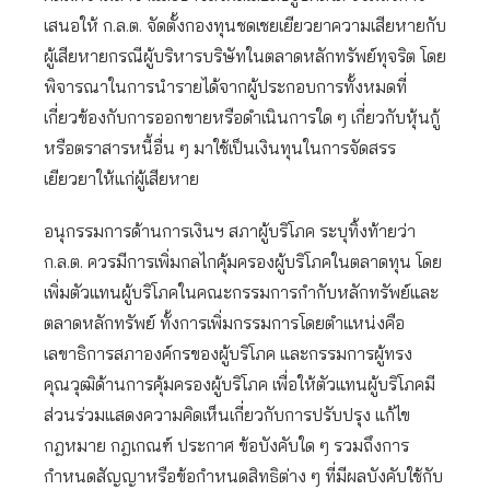
เสนอให้ ก.ล.ต. จัดตั้งกองทุนชดเชยเยียวยาความเสียหายกับ
ผู้เสียหายกรณีผู้บริหารบริษัทในตลาดหลักทรัพย์ทุจริต โดย
พิจารณาในการนำรายได้จากผู้ประกอบการทั้งหมดที่
เกี่ยวข้องกับการออกขายหรือดำเนินการใด ๆ เกี่ยวกับหุ้นกู้
หรือตราสารหนี้อื่น ๆ มาใช้เป็นเงินทุนในการจัดสรร
เยียวยาให้แก่ผู้เสียหาย
อนุกรรมการด้านการเงินฯ สภาผู้บริโภค ระบุทิ้งท้ายว่า
ก.ล.ต. ควรมีการเพิ่มกลไกคุ้มครองผู้บริโภคในตลาดทุน โดย
เพิ่มตัวแทนผู้บริโภคในคณะกรรมการกำกับหลักทรัพย์และ
ตลาดหลักทรัพย์ ทั้งการเพิ่มกรรมการโดยตำแหน่งคือ
เลขาธิการสภาองค์กรของผู้บริโภค และกรรมการผู้ทรง
คุณวุฒิด้านการคุ้มครองผู้บริโภค เพื่อให้ตัวแทนผู้บริโภคมี
ส่วนร่วมแสดงความคิดเห็นเกี่ยวกับการปรับปรุง แก้ไข
กฎหมาย กฎเกณฑ์ ประกาศ ข้อบังคับใด ๆ รวมถึงการ
กำหนดสัญญาหรือข้อกำหนดสิทธิต่าง ๆ ที่มีผลบังคับใช้กับ