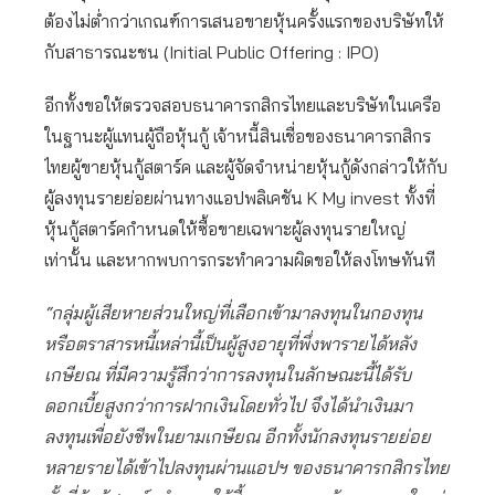
ต้องไม่ต่ำกว่าเกณฑ์การเสนอขายหุ้นครั้งแรกของบริษัทให้
กับสาธารณะชน (Initial Public Offering : IPO)
อีกทั้งขอให้ตรวจสอบธนาคารกสิกรไทยและบริษัทในเครือ
ในฐานะผู้แทนผู้ถือหุ้นกู้ เจ้าหนี้สินเชื่อของธนาคารกสิกร
ไทยผู้ขายหุ้นกู้สตาร์ค และผู้จัดจำหน่ายหุ้นกู้ดังกล่าวให้กับ
ผู้ลงทุนรายย่อยผ่านทางแอปพลิเคชัน K My invest ทั้งที่
หุ้นกู้สตาร์คกำหนดให้ซื้อขายเฉพาะผู้ลงทุนรายใหญ่
เท่านั้น และหากพบการกระทำความผิดขอให้ลงโทษทันที
“กลุ่มผู้เสียหายส่วนใหญ่ที่เลือกเข้ามาลงทุนในกองทุน
หรือตราสารหนี้เหล่านี้เป็นผู้สูงอายุที่พึ่งพารายได้หลัง
เกษียณ ที่มีความรู้สึกว่าการลงทุนในลักษณะนี้ได้รับ
ดอกเบี้ยสูงกว่าการฝากเงินโดยทั่วไป จึงได้นำเงินมา
ลงทุนเพื่อยังชีพในยามเกษียณ อีกทั้งนักลงทุนรายย่อย
หลายรายได้เข้าไปลงทุนผ่านแอปฯ ของธนาคารกสิกรไทย