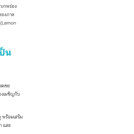
ดบกพร่อง
ัญของภาค
์ (Lemon
เป็น
ชดเชย
องเผชิญกับ
ุ พร้อมเสริม
ลา และ