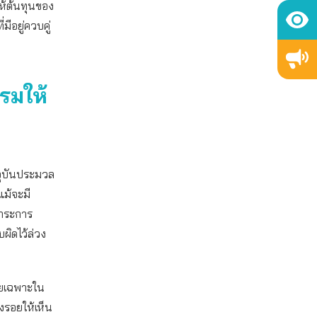
ห้ต้นทุนของ
มีอยู่ควบคู่
รมให้
จจุบันประมวล
ม้จะมี
งภาระการ
บผิดไว้ล่วง
โดยเฉพาะใน
องรอยให้เห็น