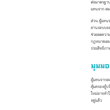
ต่อมาตรฐานส
แทนจาก สมอ
ส่วน ผู้แท
ผ่านระบบออ
ช่วยลดความส
กฎหมายเลมอน
ประสิทธิภา
มุมมอ
ผู้แทนจากส
คุ้มครองผู้บ
ใหม่อาจทำให
อยู่แล้ว