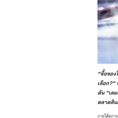
“ซื้อของ
เลือก?” 
ดัน “เลม
ตลาดสินค
ภายใต้สภาพแ