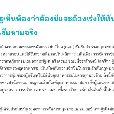
ฐเห็นพ้องว่าต้องมีและต้องเร่งให้ทั
สียหายจริง
นักงานคณะกรรมการคุ้มครองผู้บริโภค (สคบ.) ยืนยันว่า ร่างกฎหมายฉบั
องหลายรอบ และได้รับความเห็นชอบในหลักการ เหลือเพียงการจัดการข้
กฤษฎีกาก่อนเสนอคณะรัฐมนตรี (ครม.) ขณะที่วราลักษณ์ โสศรีทา ผ
ัดกระทรวงอุตสาหกรรม เห็นพ้องกับความจำเป็นในการผลักดันกฎหม
่าการคุ้มครองผู้บริโภคในมิติเชิงอุตสาหกรรมไม่ควรถูกมองข้าม ทั้งนี้ยัง
ิจของสำนักงานมาตรฐานผลิตภัณฑ์อุตสาหกรรม (สมอ.) ซึ่งผู้แทนจาก สม
อยู่ระหว่างการปรับปรุง พ.ร.บ. มอก. เพื่อรองรับการเรียกคืนสินค้าที่ไม่
ือผู้ได้รับประโยชน์สูงสุดจากการพัฒนากฎหมายเลมอน ลอว์ หากผู้ผลิตต้