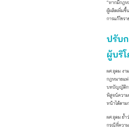
“หากมีกฎหม
ผู้ผลิตเพิ่ม
การแก้ไขราย
ปรับก
ผู้บริ
ผศ.อุดม งาม
กฎหมายแพ่ง
บทบัญญัติกว่
พิสูจน์ความเ
หน้าได้ตา
ผศ.อุดม ย้ำ
กรณีที่ความ