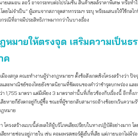
ายเลมอน ลอว์ อาจกระทบต่อโปรโมชัน สินค้าเซลล์ราคาพิเศษ หรือทำใ
ขึ้นโดยไม่จำเป็น” ผู้แทนจากสภาอุตสาหกรรมฯ ระบุ พร้อมเสนอให้ใช้กลไกที่
กรณีที่อาจมีประสิทธิภาพมากกว่าในบางเรื่อง
ฎหมายให้ตรงจุด เสริมความเป็นธร
โภค
เมืองสกุล คณะทำงานผู้ร่างกฎหมายฯ ตั้งข้อสังเกตเชิงโครงสร้างว่า ปั
และพาณิชย์ของไทยยังขาดนิยามที่ชัดเจนของคำว่าชำรุดบกพร่อง และแ
า 1,755 มาตรา แต่มีเพียง 3 มาตราเท่านั้นที่เกี่ยวข้องกับเรื่องนี้ อีกทั้
สียหายก็ยังตกอยู่กับผู้ซื้อ ขณะที่ผู้ขายกลับสามารถอ้างข้อยกเว้นความรั
มกฎหมาย
ว่า โครงสร้างแบบนี้ส่งผลให้ผู้บริโภคเสียเปรียบในทางปฏิบัติอย่างมาก 
เสียหายซ่อนอยู่ภายใน เช่น คอมเพรสเซอร์ตู้เย็นที่เสีย แต่ภายนอกไม่มีร่