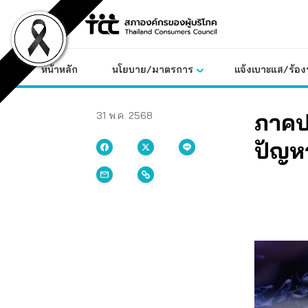
Skip
to
content
หน้าหลัก
นโยบาย/มาตรการ
แจ้งเบาะแส/ร้องท
ภาคป
31 พ.ค. 2568
ปัญหา