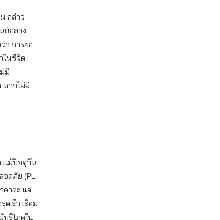
ดม กล่าว
ูนย์กลาง
นอว่า การยก
าในชีวิต
ม่มี
 หากไม่มี
 แม้ปัจจุบัน
ปลอดภัย (PL
ทาคาตะ แต่
ุดเร็ว เสื่อม
ผู้บริโภคใน