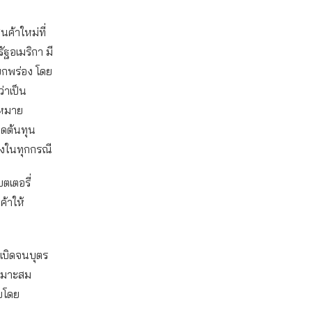
นค้าใหม่ที่
ัฐอเมริกา มี
บกพร่อง โดย
่าเป็น
ฎหมาย
ลดต้นทุน
เองในทุกกรณี
ตเตอรี่
ค้าให้
ะเบิดจนบุตร
่เหมาะสม
ับโดย