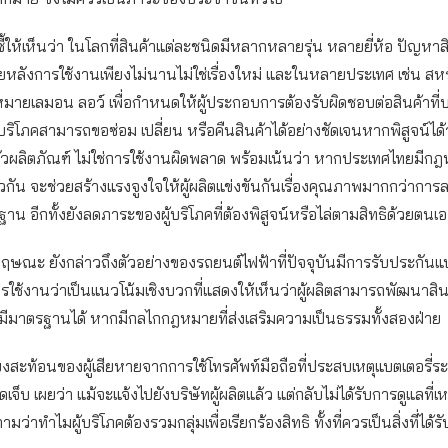
้ให้เห็นว่า ในโลกที่สินค้าแต่ละชนิดมีหลากหลายรุ่น หลายยี่ห้อ ปัญหาสิ
ยหลังการใช้งานเพียงไม่นานไม่ใช่เรื่องใหม่ และในหลายประเทศ เช่น สหร
ายเลมอน ลอว์ เพื่อกำหนดให้ผู้ประกอบการต้องรับผิดชอบต่อสินค้าที่
้บริโภคสามารถขอซ่อม เปลี่ยน หรือคืนสินค้าได้อย่างชัดเจนหากพิสูจน์ได้ว
วผลิตภัณฑ์ ไม่ใช่การใช้งานผิดพลาด พร้อมเน้นว่า หากประเทศไทยมีก
กัน จะช่วยสร้างแรงจูงใจให้ผู้ผลิตแข่งขันกันเรื่องคุณภาพมากกว่าการ
าน อีกทั้งยังลดภาระของผู้บริโภคที่ต้องพิสูจน์หรือไล่ตามสิทธิด้วยตน
ฤษณะ ยังกล่าวถึงตัวอย่างของรถยนต์ไฟฟ้าที่ปัจจุบันมีการรับประกันแบ
ใช้งานว่าเป็นแนวโน้มเชิงบวกที่แสดงให้เห็นว่าผู้ผลิตสามารถพัฒนาสิน
มาตรฐานได้ หากมีกลไกกฎหมายที่ส่งเสริมความเป็นธรรมทั้งสองฝ่าย
ยงสะท้อนของผู้เสียหายจากการใช้โทรศัพท์มือถือที่ประสบเหตุแบตเตอรี่ร
เจ็บ เผยว่า แม้จะแจ้งไปยังบริษัทผู้ผลิตแล้ว แต่กลับไม่ได้รับการดูแลที
ามว่าทำไมผู้บริโภคต้องรวมกลุ่มเพื่อเรียกร้องสิทธิ ทั้งที่ควรเป็นสิ่งที่ได้ร