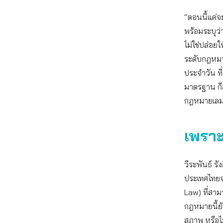
“ตอนนี้แค่จะ
พร้อมระบุว่
ไม่ใช่ปล่อยใ
ระดับกฎหมาย
ประจำวัน ที
มาตรฐาน ก็ส
กฎหมายเลมอ
เพราะ
วีระพันธ์ รั
ประเทศไทยจะ
Law) ที่สาม
กฎหมายนี้ยัง
สภาพ หรือไม