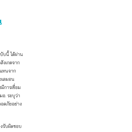
น
บนี้ ได้ผ่าน
อสังเกตจาก
ู้แทนจาก
ายเลมอน
มีการเชื่อม
อ. ระบุว่า
ปลอดภัยอย่าง
องรับผิดชอบ