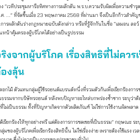
ง “เวทีประชุมหารือทิศทางการผลักดัน พ.ร.บ.ความรับผิดเพื่อความชำรุ
.ศ. ….” ที่จัดขึ้นเมื่อ 23 พฤษภาคม 2568 ที่ผ่านมา จึงเป็นอีกก้าวสำค
รผลักดันร่างกฎหมายฉบับดังกล่าว หรือที่รู้จักกันในชื่อ “เลมอน ลอว
ินหน้าคุ้มครองผู้บริโภคได้อย่างเป็นรูปธรรม
ริงจากผู้บริโภค เรื่องสิทธิที่ไม่ควร
้องลุ้น
กไม้ ตัวแทนกลุ่มผู้ใช้รถยนต์แบรนด์หนึ่งที่รวมตัวกันเพื่อเรียกร้องการ
ป็นธรรมจากบริษัทรถยนต์ หลังพบปัญหาอะไหล่บกพร่องซ้ำซาก ระบุว่าต้
ที่ไม่เป็นธรรม ทั้งที่ปัญหาเกิดจากตัวผลิตภัณฑ์ ไม่ใช่การใช้งานผิดพลาด
ด้เรียกร้องให้ทุกอย่างฟรี แต่ต้องการการชดเชยที่เป็นธรรม” กฤษณะ ระบ
ุ่มของผู้บริโภคเพื่อเรียกร้องสิทธินั้น ไม่ใช่เรื่องง่าย เพราะต้องใช้แรง เว
กมาย ซึ่งไม่ควรเป็นภาระของประชาชนทั่วไป