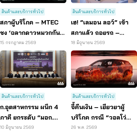
สินค้าและบริการทั่วไป
สินค้าและบริการทั่วไป
สภาผู้บริโภค – MTEC
เฮ! ”เลมอน ลอว์” เข้า
ชง ‘ฉลากดาวหมวกกันน็
สภาแล้ว ถอยรถ –
อก’ ยกระดับความ
เครื่องไฟฟ้าใหม่พัง ได้
15 กรกฎาคม 2569
18 มิถุนายน 2569
ปลอดภัยผู้บริโภค
เปลี่ยน – คืนเงิน
สินค้าและบริการทั่วไป
สินค้าและบริการทั่วไป
ก.อุตสาหกรรม ผนึก 4
จี้คืนเงิน – เยียวยาผู้
ภาคี ยกระดับ “มอก.
บริโภค กรณี “วอลโว่
Watch” สกัดสินค้า
EX30” ส่งหนังสือถึง
10 มิถุนายน 2569
26 พ.ค. 2569