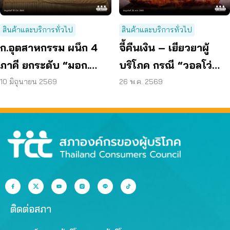
สินค้าและบริการทั่วไป
สินค้าและบริการทั่วไป
ก.อุตสาหกรรม ผนึก 4
จี้คืนเงิน – เยียวยาผู้
ภาคี ยกระดับ “มอก.
บริโภค กรณี “วอลโว่
Watch” สกัดสินค้า
EX30” ส่งหนังสือถึง
10 มิถุนายน 2569
26 พ.ค. 2569
อันตราย
สคบ. สั่งระงับขาย
ติดต่อสภา