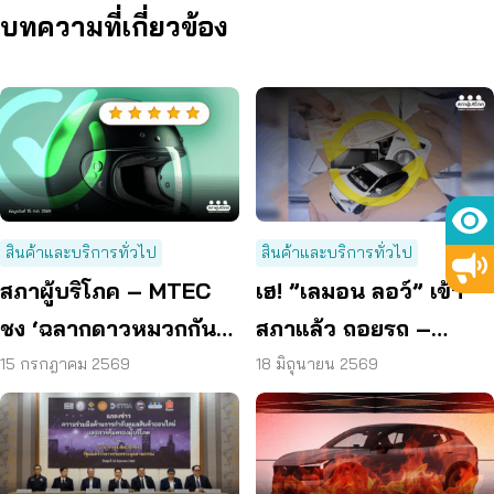
บทความที่เกี่ยวข้อง
สินค้าและบริการทั่วไป
สินค้าและบริการทั่วไป
สภาผู้บริโภค – MTEC
เฮ! ”เลมอน ลอว์” เข้า
ชง ‘ฉลากดาวหมวกกันน็
สภาแล้ว ถอยรถ –
อก’ ยกระดับความ
เครื่องไฟฟ้าใหม่พัง ได้
15 กรกฎาคม 2569
18 มิถุนายน 2569
ปลอดภัยผู้บริโภค
เปลี่ยน – คืนเงิน