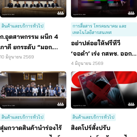
สินค้าและบริการทั่วไป
การสื่อสาร โทรคมนาคม และ
เทคโนโลยีสารสนเทศ
ก.อุตสาหกรรม ผนึก 4
อย่าปล่อยให้ฟรีทีวี
ภาคี ยกระดับ “มอก.
‘จอดำ’ เร่ง กสทช. ออก
Watch” สกัดสินค้า
10 มิถุนายน 2569
แผนแม่บททีวีดิจิทัล
4 มิถุนายน 2569
อันตราย
ก่อนเนื้อหาผิดกฎหมาย
ลุกลาม
สินค้าและบริการทั่วไป
สินค้าและบริการทั่วไป
สุ่มกวาดสินค้านำร่องไร้
สิงคโปร์สั่งปรับ