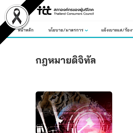
Skip
to
content
หน้าหลัก
นโยบาย/มาตรการ
แจ้งเบาะแส/ร้องท
กฎหมายดิจิทัล