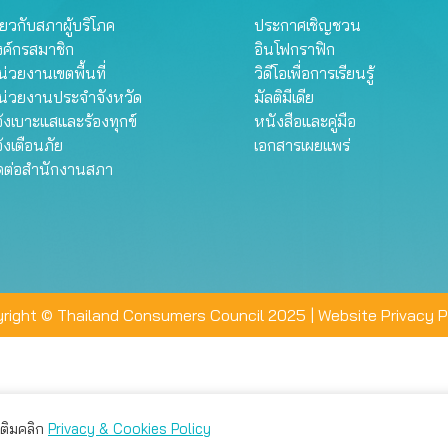
ี่ยวกับสภาผู้บริโภค
ประกาศเชิญชวน
งค์กรสมาชิก
อินโฟกราฟิก
่วยงานเขตพื้นที่
วิดีโอเพื่อการเรียนรู้
น่วยงานประจำจังหวัด
มัลติมีเดีย
้งเบาะแสและร้องทุกข์
หนังสือและคู่มือ
้งเตือนภัย
เอกสารเผยแพร่
ิดต่อสำนักงานสภา
right © Thailand Consumers Council 2025 |
Website Privacy P
มเติมคลิก
Privacy & Cookies Policy
่าน คุณสามารถเลือกตั้งค่าความเป็นส่วนตัวได้