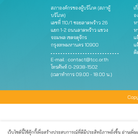
สภาองค์กรของผู้บริโภค (สภาผู้
เก
บริโภค)
อ
เลขที่ 110/1 ซอยลาดพร้าว 26
หน
แยก 1-2 ถนนลาดพร้าว แขวง
ห
จอมพล เขตจตุจักร
แจ
กรุงเทพมหานคร 10900
แจ
ต
E-mail :
contact@tcc.or.th
โทรศัพท์ 0-2938-1502
(เวลาทำการ 09.00 - 18.00 น.)
Copy
เว็บไซต์นี้ใช้คุ้กกี้เพื่อสร้างประสบการณ์ที่ดีมีประสิทธิภาพยิ่งขึ้น อ่านเพิ่
เว็บไซต์นี้ใช้คุกกี้เพื่อมอบประสบการณ์การใช้งานที่ดีให้แก่ท