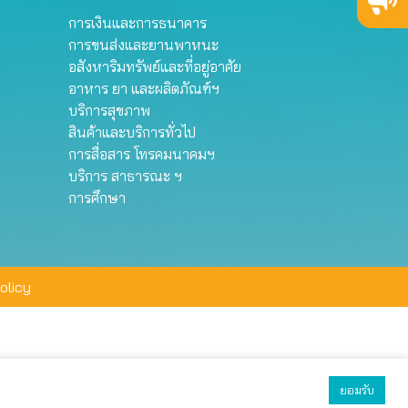
การเงินและการธนาคาร
การขนส่งและยานพาหนะ
อสังหาริมทรัพย์และที่อยู่อาศัย
อาหาร ยา และผลิตภัณฑ์ฯ
บริการสุขภาพ
สินค้าและบริการทั่วไป
การสื่อสาร โทรคมนาคมฯ
บริการ สาธารณะ ฯ
การศึกษา
olicy
ยอมรับ
ยอมรับทั้งหมด
ตั้งค่า
ปฏิเสธ