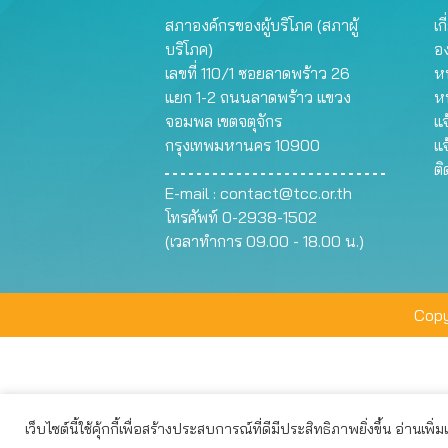
สภาองค์กรของผู้บริโภค (สภาผู้
เก
บริโภค)
อ
เลขที่ 110/1 ซอยลาดพร้าว 26
หน
แยก 1-2 ถนนลาดพร้าว แขวง
ห
จอมพล เขตจตุจักร
แจ
กรุงเทพมหานคร 10900
แจ
ต
E-mail :
contact@tcc.or.th
โทรศัพท์ 0-2938-1502
(เวลาทำการ 09.00 - 18.00 น.)
Copy
เว็บไซต์นี้ใช้คุ้กกี้เพื่อสร้างประสบการณ์ที่ดีมีประสิทธิภาพยิ่งขึ้น อ่านเพิ่
เว็บไซต์นี้ใช้คุกกี้เพื่อมอบประสบการณ์การใช้งานที่ดีให้แก่ท