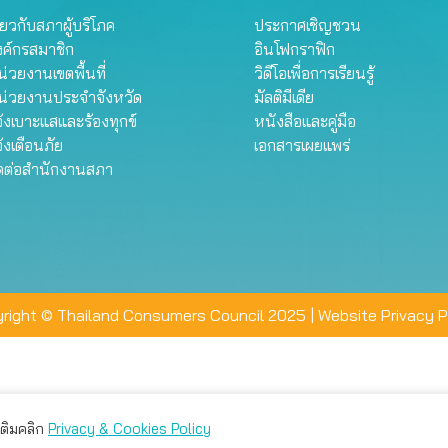
ี่ยวกับสภาผู้บริโภค
ประกาศเชิญชวน
งค์กรสมาชิก
อินโฟกราฟิก
่วยงานเขตพื้นที่
วิดีโอเพื่อการเรียนรู้
น่วยงานประจำจังหวัด
มัลติมีเดีย
้งเบาะแสและร้องทุกข์
หนังสือและคู่มือ
้งเตือนภัย
เอกสารเผยแพร่
ิดต่อสำนักงานสภา
right © Thailand Consumers Council 2025 |
Website Privacy P
มเติมคลิก
Privacy & Cookies Policy
่าน คุณสามารถเลือกตั้งค่าความเป็นส่วนตัวได้