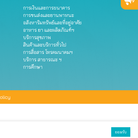
การเงินและการธนาคาร
การขนส่งและยานพาหนะ
อสังหาริมทรัพย์และที่อยู่อาศัย
อาหาร ยา และผลิตภัณฑ์ฯ
บริการสุขภาพ
สินค้าและบริการทั่วไป
การสื่อสาร โทรคมนาคมฯ
บริการ สาธารณะ ฯ
การศึกษา
olicy
ยอมรับ
ยอมรับทั้งหมด
ตั้งค่า
ปฏิเสธ