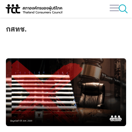
Skip
to
content
กสทช.