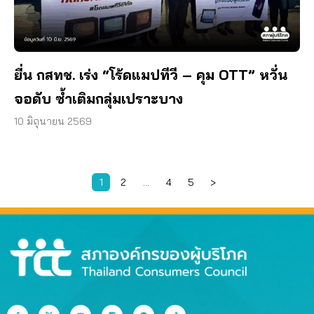
ยื่น กสทช. เร่ง “โร้ดแมปทีวี – คุม OTT” หวั่น
จอดับ ซ้ำเติมกลุ่มเปราะบาง
10 มิถุนายน 2569
1
2
…
4
5
>