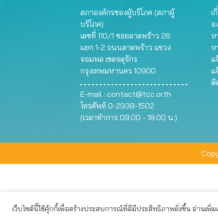
สภาองค์กรของผู้บริโภค (สภาผู้
เก
บริโภค)
อ
เลขที่ 110/1 ซอยลาดพร้าว 26
หน
แยก 1-2 ถนนลาดพร้าว แขวง
ห
จอมพล เขตจตุจักร
แจ
กรุงเทพมหานคร 10900
แจ
ต
E-mail :
contact@tcc.or.th
โทรศัพท์ 0-2938-1502
(เวลาทำการ 09.00 - 18.00 น.)
Copy
เว็บไซต์นี้ใช้คุ้กกี้เพื่อสร้างประสบการณ์ที่ดีมีประสิทธิภาพยิ่งขึ้น อ่านเพิ่
เว็บไซต์นี้ใช้คุกกี้เพื่อมอบประสบการณ์การใช้งานที่ดีให้แก่ท