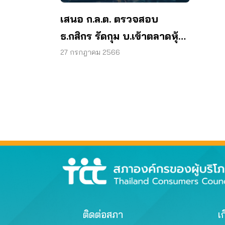
เสนอ ก.ล.ต. ตรวจสอบ
ธ.กสิกร รัดกุม บ.เข้าตลาดหุ้น
ทางอ้อม หยุดผลกระทบหุ้นกู้ส
27 กรกฎาคม 2566
ตาร์ค
ติดต่อสภา
เก