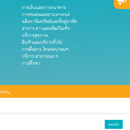
การเงินและการธนาคาร
การขนส่งและยานพาหนะ
อสังหาริมทรัพย์และที่อยู่อาศัย
อาหาร ยา และผลิตภัณฑ์ฯ
บริการสุขภาพ
สินค้าและบริการทั่วไป
การสื่อสาร โทรคมนาคมฯ
บริการ สาธารณะ ฯ
การศึกษา
olicy
ยอมรับ
ยอมรับทั้งหมด
ตั้งค่า
ปฏิเสธ