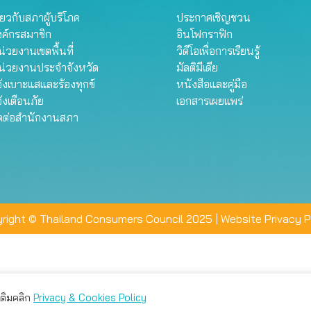
ี่ยวกับสภาผู้บริโภค
ประกาศเชิญชวน
งค์กรสมาชิก
อินโฟกราฟิก
่วยงานเขตพื้นที่
วิดีโอเพื่อการเรียนรู้
น่วยงานประจำจังหวัด
มัลติมีเดีย
้งเบาะแสและร้องทุกข์
หนังสือและคู่มือ
้งเตือนภัย
เอกสารเผยแพร่
ิดต่อสำนักงานสภา
right © Thailand Consumers Council 2025 |
Website Privacy P
มเติมคลิก
Privacy & Cookies Policy
่าน คุณสามารถเลือกตั้งค่าความเป็นส่วนตัวได้