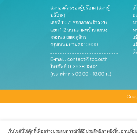
สภาองค์กรของผู้บริโภค (สภาผู้
เก
บริโภค)
อ
เลขที่ 110/1 ซอยลาดพร้าว 26
หน
แยก 1-2 ถนนลาดพร้าว แขวง
ห
จอมพล เขตจตุจักร
แจ
กรุงเทพมหานคร 10900
แจ
ต
E-mail :
contact@tcc.or.th
โทรศัพท์ 0-2938-1502
(เวลาทำการ 09.00 - 18.00 น.)
Copy
เว็บไซต์นี้ใช้คุ้กกี้เพื่อสร้างประสบการณ์ที่ดีมีประสิทธิภาพยิ่งขึ้น อ่านเพิ่
เว็บไซต์นี้ใช้คุกกี้เพื่อมอบประสบการณ์การใช้งานที่ดีให้แก่ท