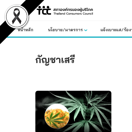
Skip
to
content
หน้าหลัก
นโยบาย/มาตรการ
แจ้งเบาะแส/ร้องท
กัญชาเสรี