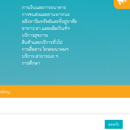
การเงินและการธนาคาร
การขนส่งและยานพาหนะ
อสังหาริมทรัพย์และที่อยู่อาศัย
อาหาร ยา และผลิตภัณฑ์ฯ
บริการสุขภาพ
สินค้าและบริการทั่วไป
การสื่อสาร โทรคมนาคมฯ
บริการ สาธารณะ ฯ
การศึกษา
olicy
ยอมรับ
ยอมรับทั้งหมด
ตั้งค่า
ปฏิเสธ