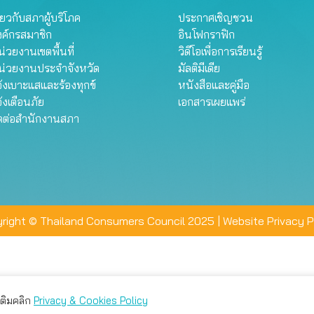
ี่ยวกับสภาผู้บริโภค
ประกาศเชิญชวน
งค์กรสมาชิก
อินโฟกราฟิก
่วยงานเขตพื้นที่
วิดีโอเพื่อการเรียนรู้
น่วยงานประจำจังหวัด
มัลติมีเดีย
้งเบาะแสและร้องทุกข์
หนังสือและคู่มือ
้งเตือนภัย
เอกสารเผยแพร่
ิดต่อสำนักงานสภา
right © Thailand Consumers Council 2025 |
Website Privacy P
มเติมคลิก
Privacy & Cookies Policy
่าน คุณสามารถเลือกตั้งค่าความเป็นส่วนตัวได้