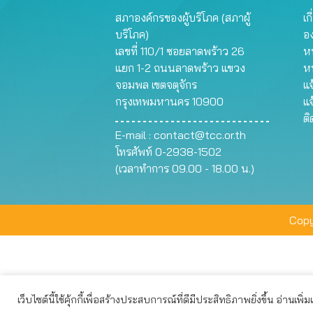
สภาองค์กรของผู้บริโภค (สภาผู้
เก
บริโภค)
อ
เลขที่ 110/1 ซอยลาดพร้าว 26
หน
แยก 1-2 ถนนลาดพร้าว แขวง
ห
จอมพล เขตจตุจักร
แจ
กรุงเทพมหานคร 10900
แจ
ต
E-mail :
contact@tcc.or.th
โทรศัพท์ 0-2938-1502
(เวลาทำการ 09.00 - 18.00 น.)
Copy
เว็บไซต์นี้ใช้คุ้กกี้เพื่อสร้างประสบการณ์ที่ดีมีประสิทธิภาพยิ่งขึ้น อ่านเพิ่
เว็บไซต์นี้ใช้คุกกี้เพื่อมอบประสบการณ์การใช้งานที่ดีให้แก่ท