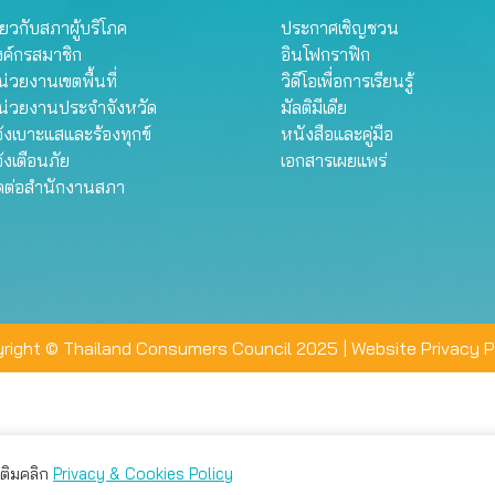
ี่ยวกับสภาผู้บริโภค
ประกาศเชิญชวน
งค์กรสมาชิก
อินโฟกราฟิก
่วยงานเขตพื้นที่
วิดีโอเพื่อการเรียนรู้
น่วยงานประจำจังหวัด
มัลติมีเดีย
้งเบาะแสและร้องทุกข์
หนังสือและคู่มือ
้งเตือนภัย
เอกสารเผยแพร่
ิดต่อสำนักงานสภา
right © Thailand Consumers Council 2025 |
Website Privacy P
มเติมคลิก
Privacy & Cookies Policy
่าน คุณสามารถเลือกตั้งค่าความเป็นส่วนตัวได้