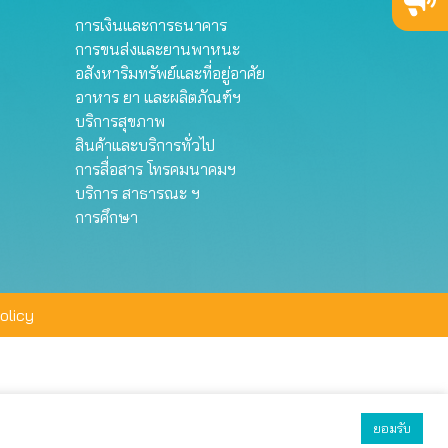
การเงินและการธนาคาร
การขนส่งและยานพาหนะ
อสังหาริมทรัพย์และที่อยู่อาศัย
อาหาร ยา และผลิตภัณฑ์ฯ
บริการสุขภาพ
สินค้าและบริการทั่วไป
การสื่อสาร โทรคมนาคมฯ
บริการ สาธารณะ ฯ
การศึกษา
olicy
ยอมรับ
ยอมรับทั้งหมด
ตั้งค่า
ปฏิเสธ