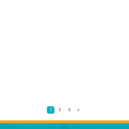
1
2
3
>