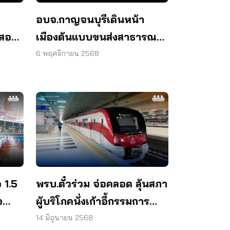
อบจ.กาญจนบุรีเดินหน้า
าสอง
เมืองต้นแบบขนส่งสาธารณะ
รเดิน
คาด EV Bus เริ่มบริการปีใหม่
6 พฤศจิกายน 2568
นี้
 1.5
พรบ.ตั๋วร่วม จ่อคลอด ลุ้นสภา
อ
ผู้บริโภคนั่งเก้าอี้กรรมการ
นโยบาย
14 มิถุนายน 2568