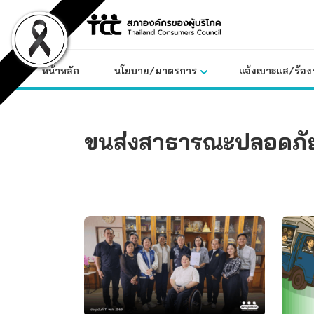
Skip
to
content
หน้าหลัก
นโยบาย/มาตรการ
แจ้งเบาะแส/ร้องท
ขนส่งสาธารณะปลอดภั