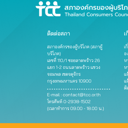
ติดต่อสภา
เก
สภาองค์กรของผู้บริโภค (สภาผู้
เก
บริโภค)
อ
เลขที่ 110/1 ซอยลาดพร้าว 26
หน
แยก 1-2 ถนนลาดพร้าว แขวง
ห
จอมพล เขตจตุจักร
แจ
กรุงเทพมหานคร 10900
แจ
ต
E-mail :
contact@tcc.or.th
โทรศัพท์ 0-2938-1502
(เวลาทำการ 09.00 - 18.00 น.)