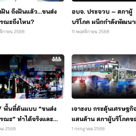
ฝัน ถึงฝันแล้ว…ขนส่ง
อบจ. ประจวบ – สภาผู้
รณะถึงไหน?
บริโภค ผนึกกำลังพัฒน
แถว EV ลดเหลื่อมล้ำกา
จิกายน 2568
11 พฤศจิกายน 2568
ทาง
7 พื้นที่ต้นแบบ “ขนส่ง
เจาะงบ กระตุ้นเศรษฐกิจ
รณะ” ทำได้จริงและ
แสนล้าน สภาผู้บริโภคข
น
ระบบขนส่งฯ ที่เป็นธรรม
าคม 2568
1 กรกฎาคม 2568