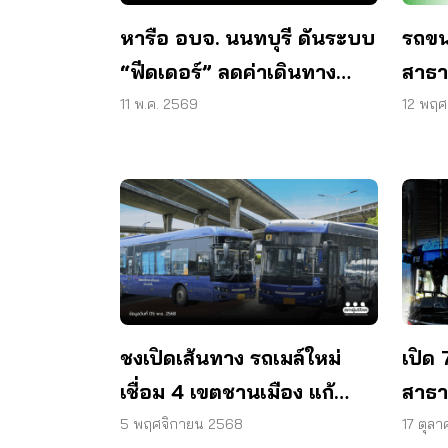
หารือ อบจ. นนทบุรี ดันระบบ
รถขน
“ฟีดเดอร์” ลดค่าเดินทาง
สาธา
ประชาชน
11 พ.ค. 2569
12 พฤศ
ชงเปิดเส้นทาง รถเมล์ใหม่
เปิด 
เชื่อม 4 เขตชานเมือง แก้
สาธา
ปัญหารถช้า – รอนาน – แพง
ยั่งยื
5 พฤศจิกายน 2568
17 ตุล