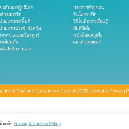
ี่ยวกับสภาผู้บริโภค
ประกาศเชิญชวน
งค์กรสมาชิก
อินโฟกราฟิก
่วยงานเขตพื้นที่
วิดีโอเพื่อการเรียนรู้
น่วยงานประจำจังหวัด
มัลติมีเดีย
้งเบาะแสและร้องทุกข์
หนังสือและคู่มือ
้งเตือนภัย
เอกสารเผยแพร่
ิดต่อสำนักงานสภา
right © Thailand Consumers Council 2025 |
Website Privacy P
มเติมคลิก
Privacy & Cookies Policy
่าน คุณสามารถเลือกตั้งค่าความเป็นส่วนตัวได้