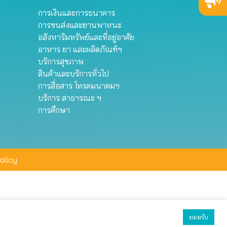
การเงินและการธนาคาร
การขนส่งและยานพาหนะ
อสังหาริมทรัพย์และที่อยู่อาศัย
อาหาร ยา และผลิตภัณฑ์ฯ
บริการสุขภาพ
สินค้าและบริการทั่วไป
การสื่อสาร โทรคมนาคมฯ
บริการ สาธารณะ ฯ
การศึกษา
olicy
ยอมรับ
ยอมรับทั้งหมด
ตั้งค่า
ปฏิเสธ