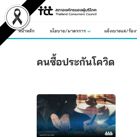
Skip
to
content
หน้าหลัก
นโยบาย/มาตรการ
แจ้งเบาะแส/ร้องท
คนซื้อประกันโควิด