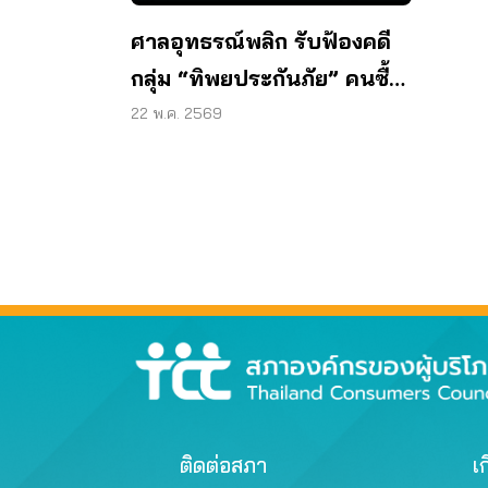
ศาลอุทธรณ์พลิก รับฟ้องคดี
กลุ่ม “ทิพยประกันภัย” คนซื้อ
ประกันโควิดเฮ!
22 พ.ค. 2569
ติดต่อสภา
เก