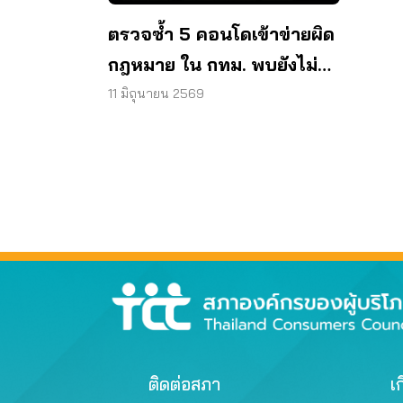
ตรวจซ้ำ 5 คอนโดเข้าข่ายผิด
กฎหมาย ใน กทม. พบยังไม่
แก้ไข ปล่อยผู้อาศัยเสี่ยงภัย
11 มิถุนายน 2569
ติดต่อสภา
เก