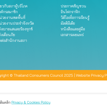
ี่ยวกับสภาผู้บริโภค
ประกาศเชิญชวน
งค์กรสมาชิก
อินโฟกราฟิก
่วยงานเขตพื้นที่
วิดีโอเพื่อการเรียนรู้
น่วยงานประจำจังหวัด
มัลติมีเดีย
้งเบาะแสและร้องทุกข์
หนังสือและคู่มือ
้งเตือนภัย
เอกสารเผยแพร่
ิดต่อสำนักงานสภา
right © Thailand Consumers Council 2025 |
Website Privacy P
มเติมคลิก
Privacy & Cookies Policy
่าน คุณสามารถเลือกตั้งค่าความเป็นส่วนตัวได้