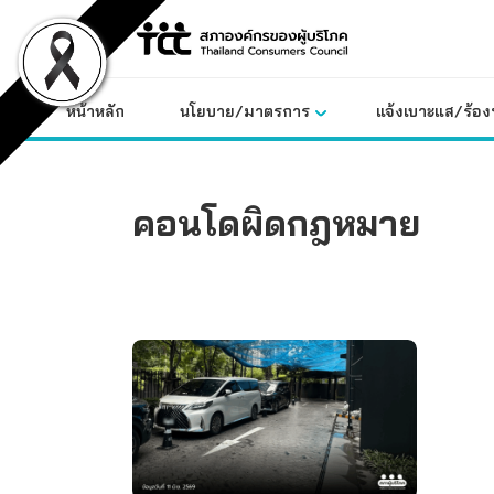
Skip
to
content
หน้าหลัก
นโยบาย/มาตรการ
แจ้งเบาะแส/ร้องท
คอนโดผิดกฎหมาย