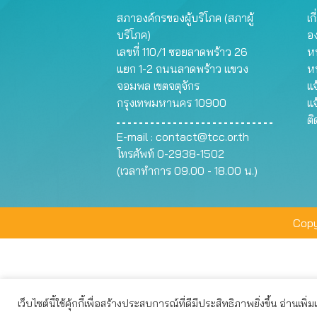
สภาองค์กรของผู้บริโภค (สภาผู้
เก
บริโภค)
อ
เลขที่ 110/1 ซอยลาดพร้าว 26
หน
แยก 1-2 ถนนลาดพร้าว แขวง
ห
จอมพล เขตจตุจักร
แจ
กรุงเทพมหานคร 10900
แจ
ต
E-mail :
contact@tcc.or.th
โทรศัพท์ 0-2938-1502
(เวลาทำการ 09.00 - 18.00 น.)
Copy
เว็บไซต์นี้ใช้คุ้กกี้เพื่อสร้างประสบการณ์ที่ดีมีประสิทธิภาพยิ่งขึ้น อ่านเพิ่
เว็บไซต์นี้ใช้คุกกี้เพื่อมอบประสบการณ์การใช้งานที่ดีให้แก่ท