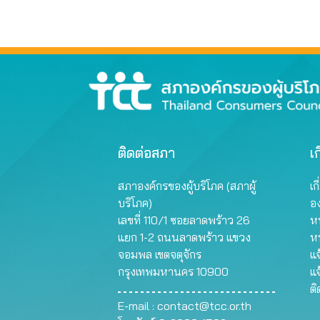
ไม่ได้
ติดต่อสภา
เก
สภาองค์กรของผู้บริโภค (สภาผู้
เก
บริโภค)
อ
เลขที่ 110/1 ซอยลาดพร้าว 26
หน
แยก 1-2 ถนนลาดพร้าว แขวง
ห
จอมพล เขตจตุจักร
แจ
กรุงเทพมหานคร 10900
แจ
ต
E-mail :
contact@tcc.or.th