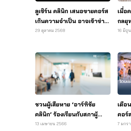
ลูเซิร์น คลินิก เสนอขายคอร์ส
เมื่
เกินความจำเป็น อาจเข้าข่าย
กลยุท
ฝ่าฝืนกฎหมาย
ในห้
29 ตุลาคม 2568
16 มิถ
ชวนผู้เสียหาย ‘อาร์ฑิชัย
เตือ
คลินิก’ ร้องเรียนกับสภาผู้
คอร์
บริโภค หลังใช้บริการที่คลินิก
จ่ายไ
13 เมษายน 2566
7 มกร