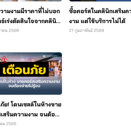
อความงามมีราคาที่ไม่บอก
ซื้อคอร์สในคลินิกเสริม
ธ์เร่งตัดสินใจจากคลินิก
งาม แต่ใช้บริการไม่ได้
าง
ุนายน 2568
27 กุมภาพันธ์ 2568
นภัย! โดนเซลล์ในห้างขาย
สเสริมความงาม จนต้อง
ม่รู้จบ
าคม 2566