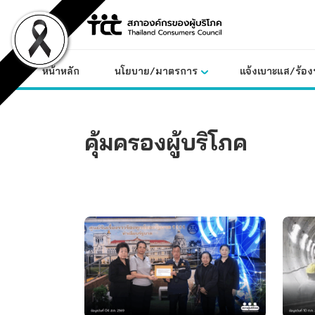
Skip
to
content
หน้าหลัก
นโยบาย/มาตรการ
แจ้งเบาะแส/ร้องท
คุ้มครองผู้บริโภค