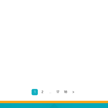
บาล
1
2
…
17
18
>