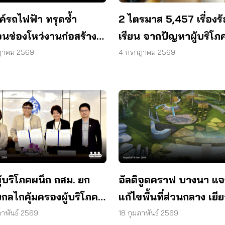
ค์รถไฟฟ้า ทรุดซ้ำ
2 ไตรมาส 5,457 เรื่องร้
นช่องโหว่งานก่อสร้าง จี้
เรียน จากปัญหาผู้บริโภค 
ครงสร้างใต้ดินทั้ง
การดันนโยบายทั่วประเ
ฎาคม 2569
4 กรกฎาคม 2569
บ
ู้บริโภคผนึก กสม. ยก
อัลติจูดคราฟ บางนา แจ
บกลไกคุ้มครองผู้บริโภค
แก้ไขพื้นที่ส่วนกลาง เยียวยาผู้
แก้ไฟแพง-คุมค่ารักษา
บริโภค
ภาพันธ์ 2569
18 กุมภาพันธ์ 2569