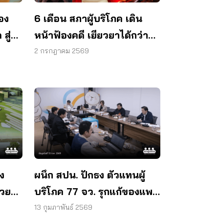
อง
6 เดือน สภาผู้บริโภค เดิน
สู่
หน้าฟ้องคดี เยียวยาได้กว่า
ทศ
44 ล้านบาท
2 กรกฎาคม 2569
ง
ผนึก สปน. ปักธง ตัวแทนผู้
บริโภค 77 จว. รุกแก้ของแพง
– สกัดภัยไซเบอร์
13 กุมภาพันธ์ 2569