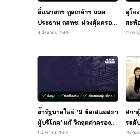
ยื่นนายกฯ ทูลเกล้าฯ ถอด
อุโมง
ประธาน กสทช. ห่วงคุ้มครอง
สะท้อ
ผู้บริโภคสะดุด
ตรวจโ
4 สิงหาคม 2569
11 กรก
ระบ
ย้ำรัฐบาลใหม่ ‘9 ข้อเสนอสภา
สภาผ
ผู้บริโภค’ แก้ วิกฤตค่าครอง
ระดั
ชีพ ได้ทันที
เร่ง
1 เมษายน 2569
25 กุม