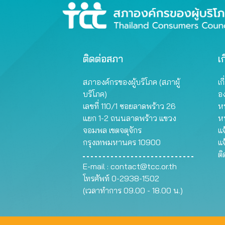
ติดต่อสภา
เก
สภาองค์กรของผู้บริโภค (สภาผู้
เก
บริโภค)
อ
เลขที่ 110/1 ซอยลาดพร้าว 26
หน
แยก 1-2 ถนนลาดพร้าว แขวง
ห
จอมพล เขตจตุจักร
แจ
กรุงเทพมหานคร 10900
แจ
ต
E-mail :
contact@tcc.or.th
โทรศัพท์ 0-2938-1502
(เวลาทำการ 09.00 - 18.00 น.)