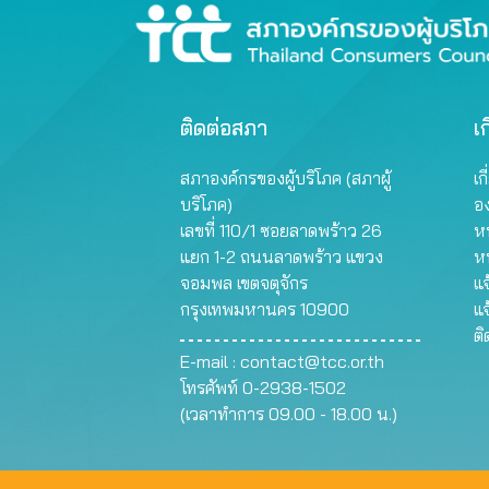
ติดต่อสภา
เก
สภาองค์กรของผู้บริโภค (สภาผู้
เก
บริโภค)
อ
เลขที่ 110/1 ซอยลาดพร้าว 26
หน
แยก 1-2 ถนนลาดพร้าว แขวง
ห
จอมพล เขตจตุจักร
แจ
กรุงเทพมหานคร 10900
แจ
ต
E-mail :
contact@tcc.or.th
โทรศัพท์ 0-2938-1502
(เวลาทำการ 09.00 - 18.00 น.)