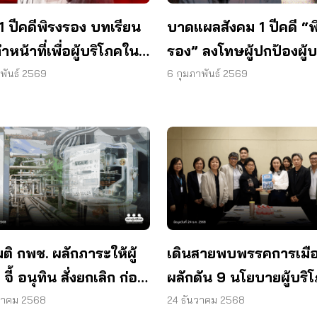
1 ปีคดีพิรงรอง บทเรียน
บาดแผลสังคม 1 ปีคดี “พ
หน้าที่เพื่อผู้บริโภคใน
รอง” ลงโทษผู้ปกป้องผู้บ
มไทย
าพันธ์ 2569
6 กุมภาพันธ์ 2569
ติ กพช. ผลักภาระให้ผู้
เดินสายพบพรรคการเมื
 จี้ อนุทิน สั่งยกเลิก ก่อน
ผลักดัน 9 นโยบายผู้บริ
1 ม.ค.
ชิงโอกาสช่วงเลือกตั้ง
วาคม 2568
24 ธันวาคม 2568