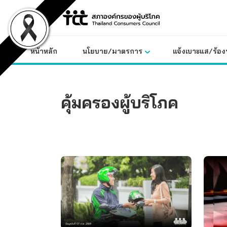
Skip
to
content
หน้าหลัก
นโยบาย/มาตรการ
แจ้งเบาะแส/ร้องท
คุ้มครองผู้บริโภค