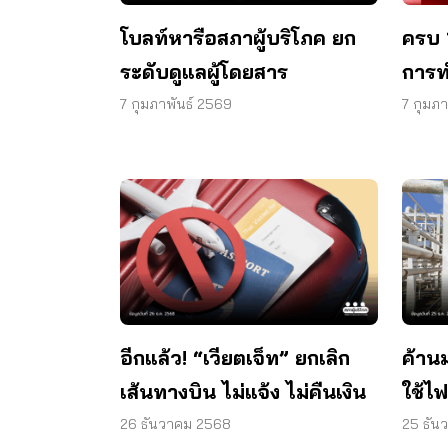
โบลท์หารือสภาผู้บริโภค ยก
ครบ 
ระดับดูแลผู้โดยสาร
การทำ
สังค
7 กุมภาพันธ์ 2569
7 กุมภ
อีกแล้ว! “เวียตเจ็ท” ยกเลิก
ค้านม
เส้นทางบิน ไม่แจ้ง ไม่คืนเงิน
ใช้ไฟ
มีผล 
26 ธันวาคม 2568
25 ธัน