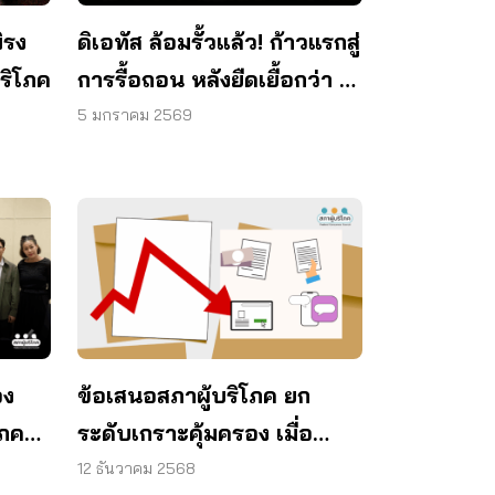
ิรง
ดิเอทัส ล้อมรั้วแล้ว! ก้าวแรกสู่
ริโภค
การรื้อถอน หลังยืดเยื้อกว่า 11
ปี
5 มกราคม 2569
อง
ข้อเสนอสภาผู้บริโภค ยก
โภค
ระดับเกราะคุ้มครอง เมื่อ
บริษัทประกันชีวิต ส่อปัญหา
12 ธันวาคม 2568