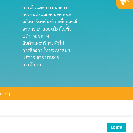
การเงินและการธนาคาร
การขนส่งและยานพาหนะ
อสังหาริมทรัพย์และที่อยู่อาศัย
อาหาร ยา และผลิตภัณฑ์ฯ
บริการสุขภาพ
สินค้าและบริการทั่วไป
การสื่อสาร โทรคมนาคมฯ
บริการ สาธารณะ ฯ
การศึกษา
olicy
ยอมรับ
ยอมรับทั้งหมด
ตั้งค่า
ปฏิเสธ