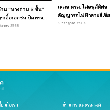
เสนอ ครม. ไม่อนุมัติต่อ
้าน “ทางด่วน 2 ชั้น”
สัญญารถไฟฟ้าสายสีเขี
าเอื้อเอกชน ปิดทาง
พร้อมแนะแนวทางจัดการ
5 กรกฎาคม 2564
นาระบบราง
จิกายน 2568
สินกับ BTS
ี่ยวกับเรา
ข่าวสาร และรณรงค์