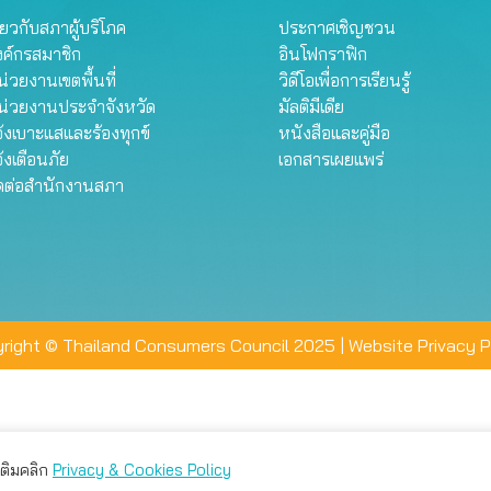
ี่ยวกับสภาผู้บริโภค
ประกาศเชิญชวน
งค์กรสมาชิก
อินโฟกราฟิก
่วยงานเขตพื้นที่
วิดีโอเพื่อการเรียนรู้
น่วยงานประจำจังหวัด
มัลติมีเดีย
้งเบาะแสและร้องทุกข์
หนังสือและคู่มือ
้งเตือนภัย
เอกสารเผยแพร่
ิดต่อสำนักงานสภา
right © Thailand Consumers Council 2025 |
Website Privacy P
มเติมคลิก
Privacy & Cookies Policy
่าน คุณสามารถเลือกตั้งค่าความเป็นส่วนตัวได้