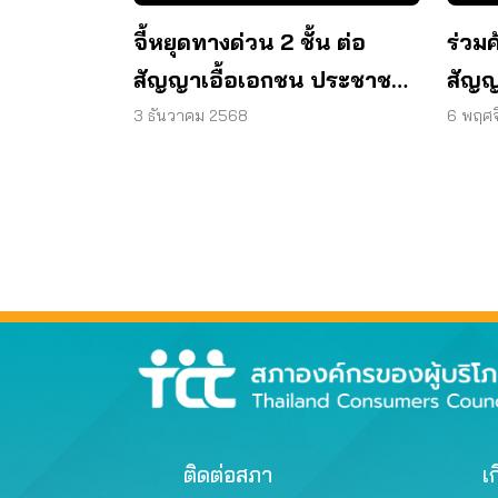
จี้หยุดทางด่วน 2 ชั้น ต่อ
ร่วมค
สัญญาเอื้อเอกชน ประชาชน
สัญญ
กระทบหนัก
พัฒ
3 ธันวาคม 2568
6 พฤศ
ติดต่อสภา
เก