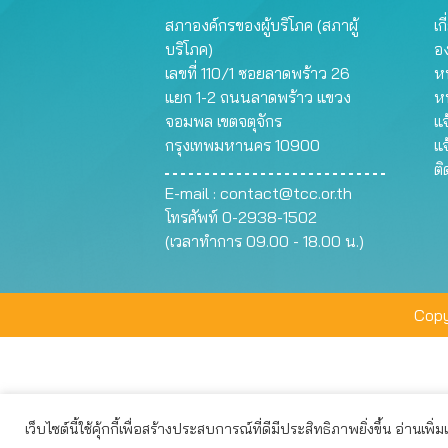
สภาองค์กรของผู้บริโภค (สภาผู้
เก
บริโภค)
อ
เลขที่ 110/1 ซอยลาดพร้าว 26
หน
แยก 1-2 ถนนลาดพร้าว แขวง
ห
จอมพล เขตจตุจักร
แจ
กรุงเทพมหานคร 10900
แจ
ต
E-mail :
contact@tcc.or.th
โทรศัพท์ 0-2938-1502
(เวลาทำการ 09.00 - 18.00 น.)
Copy
เว็บไซต์นี้ใช้คุ้กกี้เพื่อสร้างประสบการณ์ที่ดีมีประสิทธิภาพยิ่งขึ้น อ่านเพิ่
เว็บไซต์นี้ใช้คุกกี้เพื่อมอบประสบการณ์การใช้งานที่ดีให้แก่ท