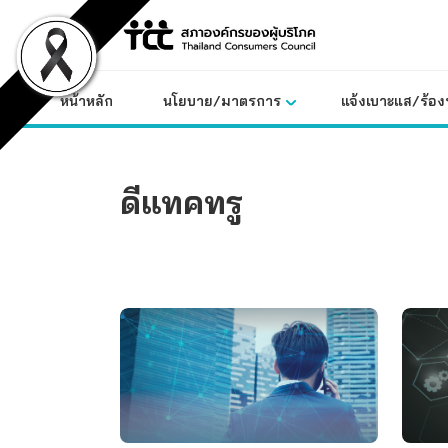
Skip
to
content
หน้าหลัก
นโยบาย/มาตรการ
แจ้งเบาะแส/ร้องท
ดีแทคทรู