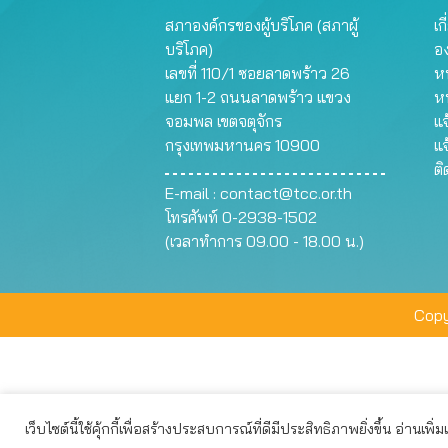
สภาองค์กรของผู้บริโภค (สภาผู้
เก
บริโภค)
อ
เลขที่ 110/1 ซอยลาดพร้าว 26
หน
แยก 1-2 ถนนลาดพร้าว แขวง
ห
จอมพล เขตจตุจักร
แจ
กรุงเทพมหานคร 10900
แจ
ต
E-mail :
contact@tcc.or.th
โทรศัพท์ 0-2938-1502
(เวลาทำการ 09.00 - 18.00 น.)
Copy
เว็บไซต์นี้ใช้คุ้กกี้เพื่อสร้างประสบการณ์ที่ดีมีประสิทธิภาพยิ่งขึ้น อ่านเพิ่
เว็บไซต์นี้ใช้คุกกี้เพื่อมอบประสบการณ์การใช้งานที่ดีให้แก่ท