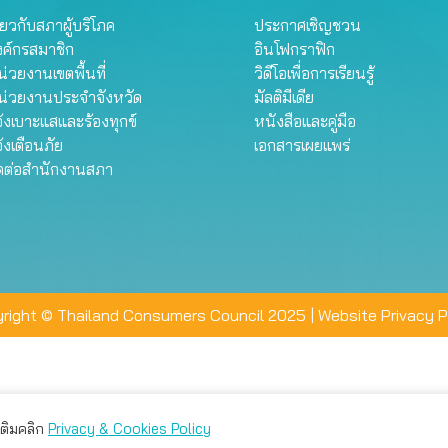
ี่ยวกับสภาผู้บริโภค
ประกาศเชิญชวน
งค์กรสมาชิก
อินโฟกราฟิก
่วยงานเขตพื้นที่
วิดีโอเพื่อการเรียนรู้
น่วยงานประจำจังหวัด
มัลติมีเดีย
้งเบาะแสและร้องทุกข์
หนังสือและคู่มือ
้งเตือนภัย
เอกสารเผยแพร่
ิดต่อสำนักงานสภา
right © Thailand Consumers Council 2025 |
Website Privacy P
มเติมคลิก
Privacy & Cookies Policy
่าน คุณสามารถเลือกตั้งค่าความเป็นส่วนตัวได้