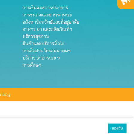
การเงินและการธนาคาร
การขนส่งและยานพาหนะ
อสังหาริมทรัพย์และที่อยู่อาศัย
อาหาร ยา และผลิตภัณฑ์ฯ
บริการสุขภาพ
สินค้าและบริการทั่วไป
การสื่อสาร โทรคมนาคมฯ
บริการ สาธารณะ ฯ
การศึกษา
olicy
ยอมรับ
ยอมรับทั้งหมด
ตั้งค่า
ปฏิเสธ