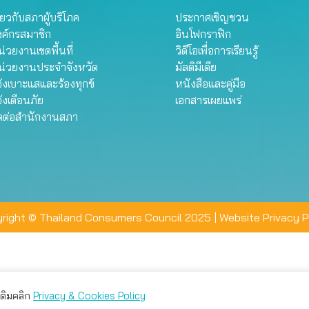
ี่ยวกับสภาผู้บริโภค
ประกาศเชิญชวน
งค์กรสมาชิก
อินโฟกราฟิก
่วยงานเขตพื้นที่
วิดีโอเพื่อการเรียนรู้
น่วยงานประจำจังหวัด
มัลติมีเดีย
้งเบาะแสและร้องทุกข์
หนังสือและคู่มือ
้งเตือนภัย
เอกสารเผยแพร่
ิดต่อสำนักงานสภา
right © Thailand Consumers Council 2025 |
Website Privacy P
มเติมคลิก
Privacy & Cookies Policy
่าน คุณสามารถเลือกตั้งค่าความเป็นส่วนตัวได้