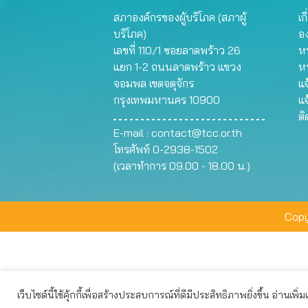
สภาองค์กรของผู้บริโภค (สภาผู้
เก
บริโภค)
อ
เลขที่ 110/1 ซอยลาดพร้าว 26
หน
แยก 1-2 ถนนลาดพร้าว แขวง
ห
จอมพล เขตจตุจักร
แจ
กรุงเทพมหานคร 10900
แจ
ต
E-mail :
contact@tcc.or.th
โทรศัพท์ 0-2938-1502
(เวลาทำการ 09.00 - 18.00 น.)
Copy
เว็บไซต์นี้ใช้คุ้กกี้เพื่อสร้างประสบการณ์ที่ดีมีประสิทธิภาพยิ่งขึ้น อ่านเพิ่
เว็บไซต์นี้ใช้คุกกี้เพื่อมอบประสบการณ์การใช้งานที่ดีให้แก่ท