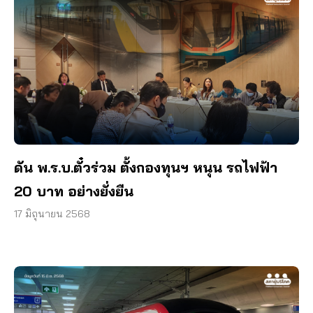
ดัน พ.ร.บ.ตั๋วร่วม ตั้งกองทุนฯ หนุน รถไฟฟ้า
20 บาท อย่างยั่งยืน
17 มิถุนายน 2568