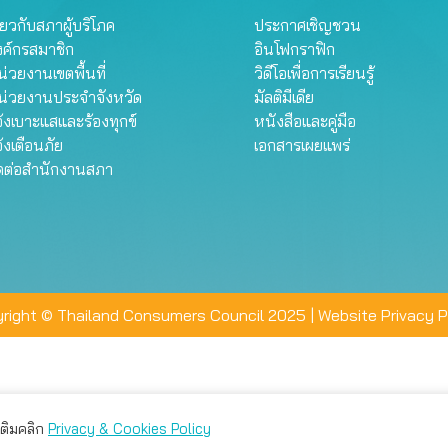
ี่ยวกับสภาผู้บริโภค
ประกาศเชิญชวน
งค์กรสมาชิก
อินโฟกราฟิก
่วยงานเขตพื้นที่
วิดีโอเพื่อการเรียนรู้
น่วยงานประจำจังหวัด
มัลติมีเดีย
้งเบาะแสและร้องทุกข์
หนังสือและคู่มือ
้งเตือนภัย
เอกสารเผยแพร่
ิดต่อสำนักงานสภา
right © Thailand Consumers Council 2025 |
Website Privacy P
มเติมคลิก
Privacy & Cookies Policy
่าน คุณสามารถเลือกตั้งค่าความเป็นส่วนตัวได้