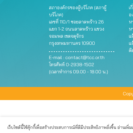
สภาองค์กรของผู้บริโภค (สภาผู้
เก
บริโภค)
อ
เลขที่ 110/1 ซอยลาดพร้าว 26
หน
แยก 1-2 ถนนลาดพร้าว แขวง
ห
จอมพล เขตจตุจักร
แจ
กรุงเทพมหานคร 10900
แจ
ต
E-mail :
contact@tcc.or.th
โทรศัพท์ 0-2938-1502
(เวลาทำการ 09.00 - 18.00 น.)
Copy
เว็บไซต์นี้ใช้คุ้กกี้เพื่อสร้างประสบการณ์ที่ดีมีประสิทธิภาพยิ่งขึ้น อ่านเพิ่
เว็บไซต์นี้ใช้คุกกี้เพื่อมอบประสบการณ์การใช้งานที่ดีให้แก่ท