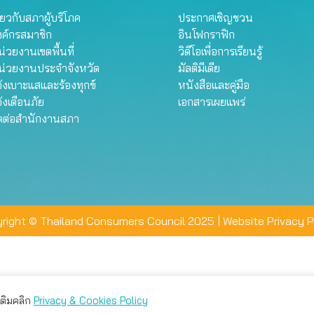
ี่ยวกับสภาผู้บริโภค
ประกาศเชิญชวน
งค์กรสมาชิก
อินโฟกราฟิก
่วยงานเขตพื้นที่
วิดีโอเพื่อการเรียนรู้
น่วยงานประจำจังหวัด
มัลติมีเดีย
้งเบาะแสและร้องทุกข์
หนังสือและคู่มือ
้งเตือนภัย
เอกสารเผยแพร่
ิดต่อสำนักงานสภา
right © Thailand Consumers Council 2025 |
Website Privacy P
มเติมคลิก
Privacy & Cookies Policy
่าน คุณสามารถเลือกตั้งค่าความเป็นส่วนตัวได้