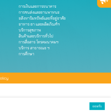
การเงินและการธนาคาร
การขนส่งและยานพาหนะ
อสังหาริมทรัพย์และที่อยู่อาศัย
อาหาร ยา และผลิตภัณฑ์ฯ
บริการสุขภาพ
สินค้าและบริการทั่วไป
การสื่อสาร โทรคมนาคมฯ
บริการ สาธารณะ ฯ
การศึกษา
olicy
ยอมรับ
ยอมรับทั้งหมด
ตั้งค่า
ปฏิเสธ