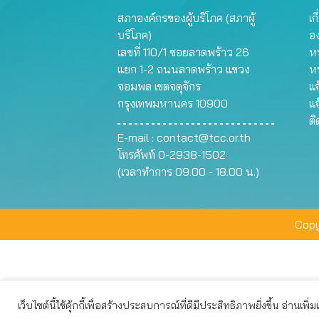
สภาองค์กรของผู้บริโภค (สภาผู้
เก
บริโภค)
อ
เลขที่ 110/1 ซอยลาดพร้าว 26
หน
แยก 1-2 ถนนลาดพร้าว แขวง
ห
จอมพล เขตจตุจักร
แจ
กรุงเทพมหานคร 10900
แจ
ต
E-mail :
contact@tcc.or.th
โทรศัพท์ 0-2938-1502
(เวลาทำการ 09.00 - 18.00 น.)
Copy
เว็บไซต์นี้ใช้คุ้กกี้เพื่อสร้างประสบการณ์ที่ดีมีประสิทธิภาพยิ่งขึ้น อ่านเพิ่
เว็บไซต์นี้ใช้คุกกี้เพื่อมอบประสบการณ์การใช้งานที่ดีให้แก่ท