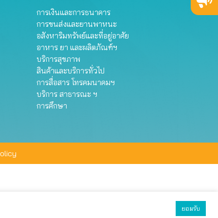
การเงินและการธนาคาร
การขนส่งและยานพาหนะ
อสังหาริมทรัพย์และที่อยู่อาศัย
อาหาร ยา และผลิตภัณฑ์ฯ
บริการสุขภาพ
สินค้าและบริการทั่วไป
การสื่อสาร โทรคมนาคมฯ
บริการ สาธารณะ ฯ
การศึกษา
olicy
ยอมรับ
ยอมรับทั้งหมด
ตั้งค่า
ปฏิเสธ