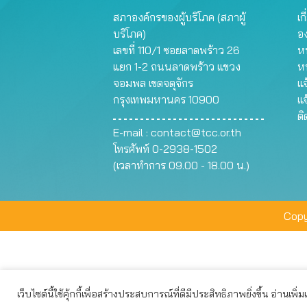
สภาองค์กรของผู้บริโภค (สภาผู้
เก
บริโภค)
อ
เลขที่ 110/1 ซอยลาดพร้าว 26
หน
แยก 1-2 ถนนลาดพร้าว แขวง
ห
จอมพล เขตจตุจักร
แจ
กรุงเทพมหานคร 10900
แจ
ต
E-mail :
contact@tcc.or.th
โทรศัพท์ 0-2938-1502
(เวลาทำการ 09.00 - 18.00 น.)
Copy
เว็บไซต์นี้ใช้คุ้กกี้เพื่อสร้างประสบการณ์ที่ดีมีประสิทธิภาพยิ่งขึ้น อ่านเพิ่
เว็บไซต์นี้ใช้คุกกี้เพื่อมอบประสบการณ์การใช้งานที่ดีให้แก่ท