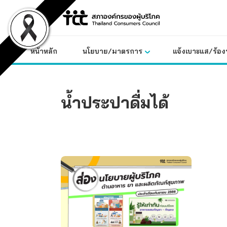
Skip
to
content
หน้าหลัก
นโยบาย/มาตรการ
แจ้งเบาะแส/ร้องท
น้ำประปาดื่มได้