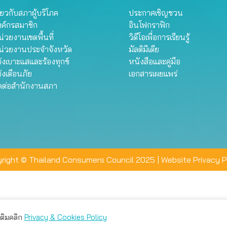
ี่ยวกับสภาผู้บริโภค
ประกาศเชิญชวน
งค์กรสมาชิก
อินโฟกราฟิก
่วยงานเขตพื้นที่
วิดีโอเพื่อการเรียนรู้
น่วยงานประจำจังหวัด
มัลติมีเดีย
้งเบาะแสและร้องทุกข์
หนังสือและคู่มือ
้งเตือนภัย
เอกสารเผยแพร่
ิดต่อสำนักงานสภา
right © Thailand Consumers Council 2025 |
Website Privacy P
มเติมคลิก
Privacy & Cookies Policy
่าน คุณสามารถเลือกตั้งค่าความเป็นส่วนตัวได้