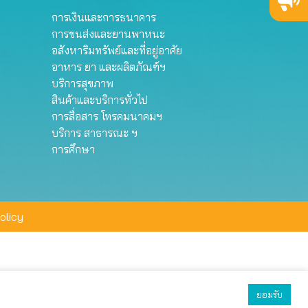
การเงินและการธนาคาร
การขนส่งและยานพาหนะ
อสังหาริมทรัพย์และที่อยู่อาศัย
อาหาร ยา และผลิตภัณฑ์ฯ
บริการสุขภาพ
สินค้าและบริการทั่วไป
การสื่อสาร โทรคมนาคมฯ
บริการ สาธารณะ ฯ
การศึกษา
olicy
ยอมรับ
ยอมรับทั้งหมด
ตั้งค่า
ปฏิเสธ