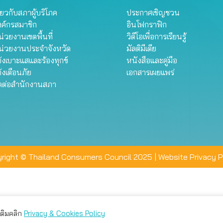
ี่ยวกับสภาผู้บริโภค
ประกาศเชิญชวน
งค์กรสมาชิก
อินโฟกราฟิก
่วยงานเขตพื้นที่
วิดีโอเพื่อการเรียนรู้
น่วยงานประจำจังหวัด
มัลติมีเดีย
้งเบาะแสและร้องทุกข์
หนังสือและคู่มือ
้งเตือนภัย
เอกสารเผยแพร่
ิดต่อสำนักงานสภา
right © Thailand Consumers Council 2025 |
Website Privacy P
มเติมคลิก
Privacy & Cookies Policy
่าน คุณสามารถเลือกตั้งค่าความเป็นส่วนตัวได้