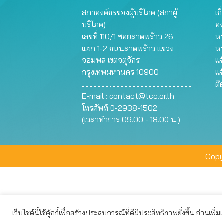
สภาองค์กรของผู้บริโภค (สภาผู้
เก
บริโภค)
อ
เลขที่ 110/1 ซอยลาดพร้าว 26
หน
แยก 1-2 ถนนลาดพร้าว แขวง
ห
จอมพล เขตจตุจักร
แจ
กรุงเทพมหานคร 10900
แจ
ต
E-mail :
contact@tcc.or.th
โทรศัพท์ 0-2938-1502
(เวลาทำการ 09.00 - 18.00 น.)
Copy
เว็บไซต์นี้ใช้คุ้กกี้เพื่อสร้างประสบการณ์ที่ดีมีประสิทธิภาพยิ่งขึ้น อ่านเพิ่
เว็บไซต์นี้ใช้คุกกี้เพื่อมอบประสบการณ์การใช้งานที่ดีให้แก่ท