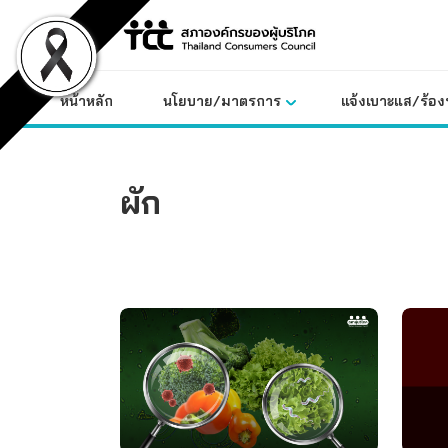
Skip
to
content
หน้าหลัก
นโยบาย/มาตรการ
แจ้งเบาะแส/ร้องท
ผัก