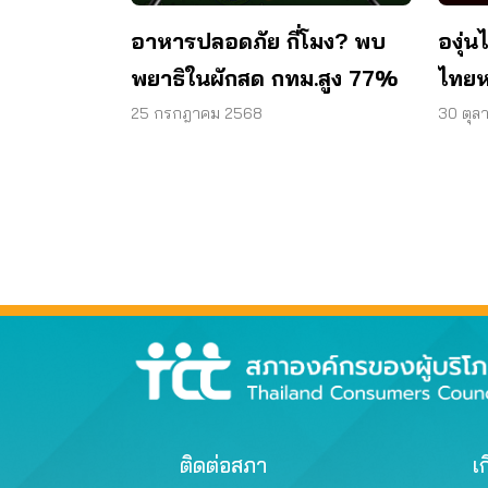
อาหารปลอดภัย กี่โมง? พบ
องุ่น
พยาธิในผักสด กทม.สูง 77%
ไทยห
25 กรกฎาคม 2568
30 ตุล
ติดต่อสภา
เก