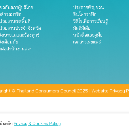
ี่ยวกับสภาผู้บริโภค
ประกาศเชิญชวน
งค์กรสมาชิก
อินโฟกราฟิก
่วยงานเขตพื้นที่
วิดีโอเพื่อการเรียนรู้
น่วยงานประจำจังหวัด
มัลติมีเดีย
้งเบาะแสและร้องทุกข์
หนังสือและคู่มือ
้งเตือนภัย
เอกสารเผยแพร่
ิดต่อสำนักงานสภา
right © Thailand Consumers Council 2025 |
Website Privacy P
มเติมคลิก
Privacy & Cookies Policy
่าน คุณสามารถเลือกตั้งค่าความเป็นส่วนตัวได้