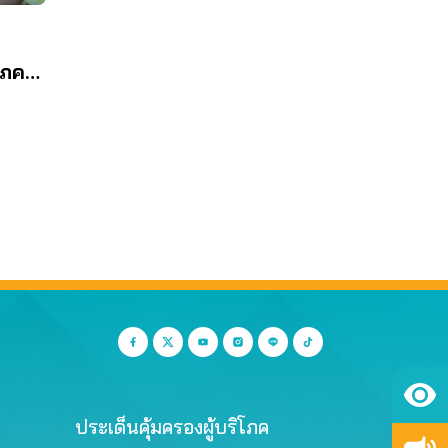
โภค
นยุติ
ประเด็นคุ้มครองผู้บริโภค