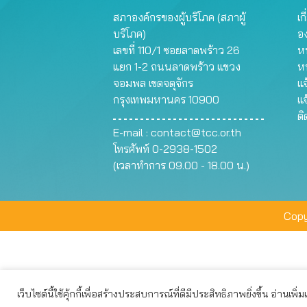
สภาองค์กรของผู้บริโภค (สภาผู้
เก
บริโภค)
อ
เลขที่ 110/1 ซอยลาดพร้าว 26
หน
แยก 1-2 ถนนลาดพร้าว แขวง
ห
จอมพล เขตจตุจักร
แจ
กรุงเทพมหานคร 10900
แจ
ต
E-mail :
contact@tcc.or.th
โทรศัพท์ 0-2938-1502
(เวลาทำการ 09.00 - 18.00 น.)
Copy
เว็บไซต์นี้ใช้คุ้กกี้เพื่อสร้างประสบการณ์ที่ดีมีประสิทธิภาพยิ่งขึ้น อ่านเพิ่
เว็บไซต์นี้ใช้คุกกี้เพื่อมอบประสบการณ์การใช้งานที่ดีให้แก่ท