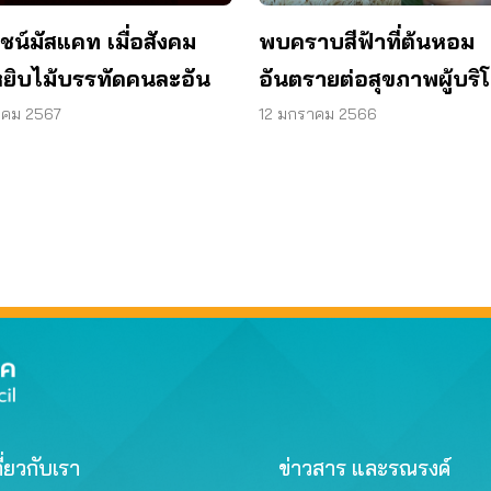
พบคราบสีฟ้าที่ต้นหอม
ไชน์มัสแคท เมื่อสังคม
อันตรายต่อสุขภาพผู้บริ
ยิบไม้บรรทัดคนละอัน
สภาผู้บริโภคเร่งหน่วยงา
12 มกราคม 2566
าคม 2567
การใช้
ี่ยวกับเรา
ข่าวสาร และรณรงค์