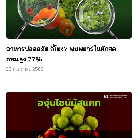
อาหารปลอดภัย กี่โมง? พบพยาธิในผักสด
กทม.สูง 77%
25 กรกฎาคม 2568