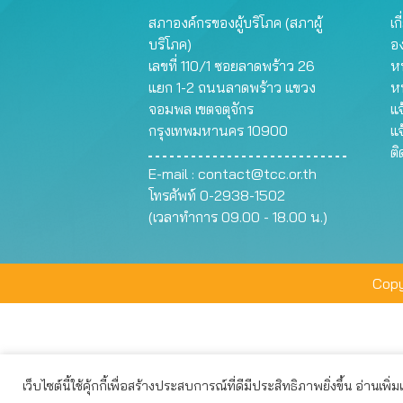
สภาองค์กรของผู้บริโภค (สภาผู้
เก
บริโภค)
อ
เลขที่ 110/1 ซอยลาดพร้าว 26
หน
แยก 1-2 ถนนลาดพร้าว แขวง
ห
จอมพล เขตจตุจักร
แจ
กรุงเทพมหานคร 10900
แจ
ต
E-mail :
contact@tcc.or.th
โทรศัพท์ 0-2938-1502
(เวลาทำการ 09.00 - 18.00 น.)
Copy
เว็บไซต์นี้ใช้คุ้กกี้เพื่อสร้างประสบการณ์ที่ดีมีประสิทธิภาพยิ่งขึ้น อ่านเพิ่
เว็บไซต์นี้ใช้คุกกี้เพื่อมอบประสบการณ์การใช้งานที่ดีให้แก่ท