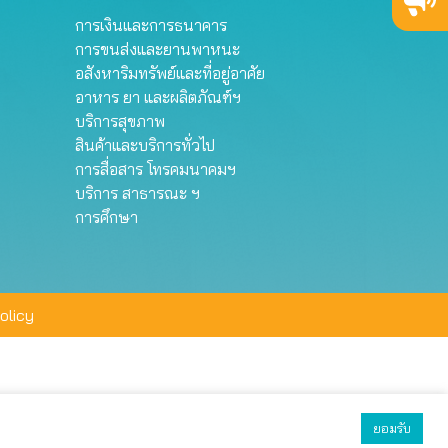
การเงินและการธนาคาร
การขนส่งและยานพาหนะ
อสังหาริมทรัพย์และที่อยู่อาศัย
อาหาร ยา และผลิตภัณฑ์ฯ
บริการสุขภาพ
สินค้าและบริการทั่วไป
การสื่อสาร โทรคมนาคมฯ
บริการ สาธารณะ ฯ
การศึกษา
olicy
ยอมรับ
ยอมรับทั้งหมด
ตั้งค่า
ปฏิเสธ