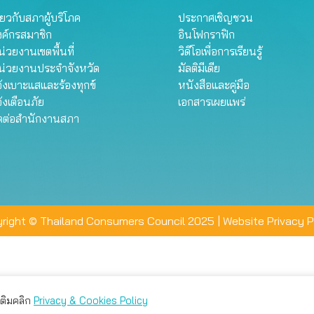
ี่ยวกับสภาผู้บริโภค
ประกาศเชิญชวน
งค์กรสมาชิก
อินโฟกราฟิก
่วยงานเขตพื้นที่
วิดีโอเพื่อการเรียนรู้
น่วยงานประจำจังหวัด
มัลติมีเดีย
้งเบาะแสและร้องทุกข์
หนังสือและคู่มือ
้งเตือนภัย
เอกสารเผยแพร่
ิดต่อสำนักงานสภา
right © Thailand Consumers Council 2025 |
Website Privacy P
มเติมคลิก
Privacy & Cookies Policy
่าน คุณสามารถเลือกตั้งค่าความเป็นส่วนตัวได้