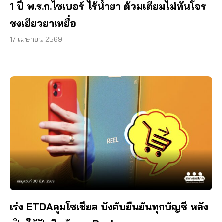
1 ปี พ.ร.ก.ไซเบอร์ ไร้น้ำยา ต้วมเตี้ยมไม่ทันโจร
ชงเยียวยาเหยื่อ
17 เมษายน 2569
เร่ง ETDAคุมโซเชียล บังคับยืนยันทุกบัญชี หลัง