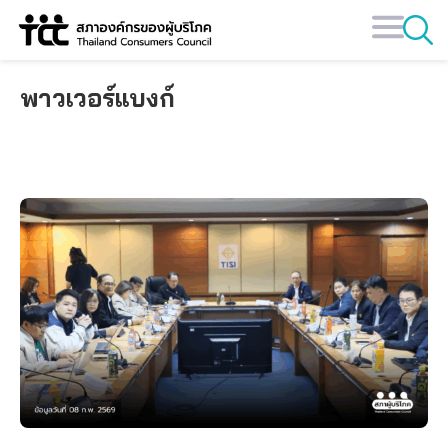
Skip
to
content
พาวเวอร์แบงก์