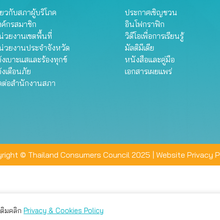
ี่ยวกับสภาผู้บริโภค
ประกาศเชิญชวน
งค์กรสมาชิก
อินโฟกราฟิก
่วยงานเขตพื้นที่
วิดีโอเพื่อการเรียนรู้
น่วยงานประจำจังหวัด
มัลติมีเดีย
้งเบาะแสและร้องทุกข์
หนังสือและคู่มือ
้งเตือนภัย
เอกสารเผยแพร่
ิดต่อสำนักงานสภา
right © Thailand Consumers Council 2025 |
Website Privacy P
มเติมคลิก
Privacy & Cookies Policy
่าน คุณสามารถเลือกตั้งค่าความเป็นส่วนตัวได้