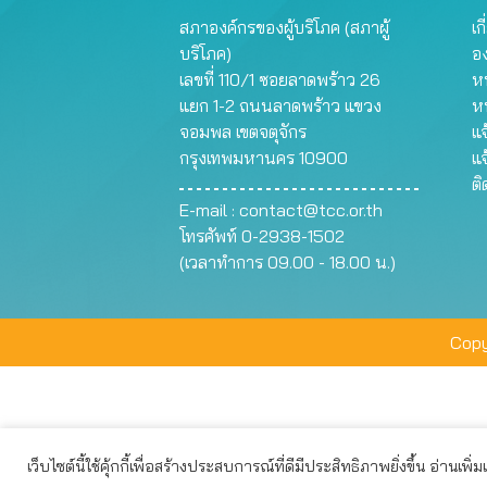
สภาองค์กรของผู้บริโภค (สภาผู้
เก
บริโภค)
อ
เลขที่ 110/1 ซอยลาดพร้าว 26
หน
แยก 1-2 ถนนลาดพร้าว แขวง
ห
จอมพล เขตจตุจักร
แจ
กรุงเทพมหานคร 10900
แจ
ต
E-mail :
contact@tcc.or.th
โทรศัพท์ 0-2938-1502
(เวลาทำการ 09.00 - 18.00 น.)
Copy
เว็บไซต์นี้ใช้คุ้กกี้เพื่อสร้างประสบการณ์ที่ดีมีประสิทธิภาพยิ่งขึ้น อ่านเพิ่
เว็บไซต์นี้ใช้คุกกี้เพื่อมอบประสบการณ์การใช้งานที่ดีให้แก่ท