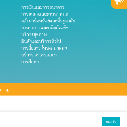
การเงินและการธนาคาร
การขนส่งและยานพาหนะ
อสังหาริมทรัพย์และที่อยู่อาศัย
อาหาร ยา และผลิตภัณฑ์ฯ
บริการสุขภาพ
สินค้าและบริการทั่วไป
การสื่อสาร โทรคมนาคมฯ
บริการ สาธารณะ ฯ
การศึกษา
olicy
ยอมรับ
ยอมรับทั้งหมด
ตั้งค่า
ปฏิเสธ