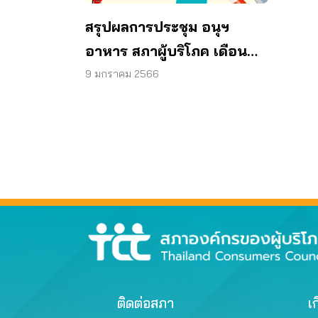
สรุปผลการประชุม อนุฯ
อาหาร สภาผู้บริโภค เดือน
ม.ค. 66
9 มกราคม 2566
ติดต่อสภา
เก