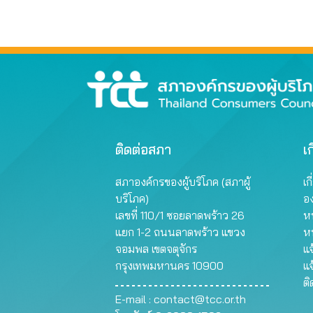
ติดต่อสภา
เก
สภาองค์กรของผู้บริโภค (สภาผู้
เก
บริโภค)
อ
เลขที่ 110/1 ซอยลาดพร้าว 26
หน
แยก 1-2 ถนนลาดพร้าว แขวง
ห
จอมพล เขตจตุจักร
แจ
กรุงเทพมหานคร 10900
แจ
ต
E-mail :
contact@tcc.or.th