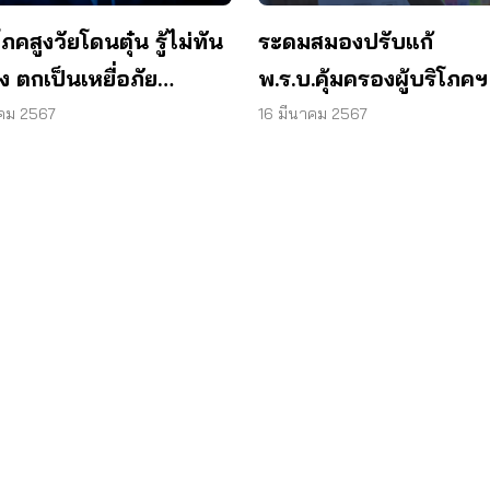
ิโภคสูงวัยโดนตุ๋น รู้ไม่ทัน
ระดมสมองปรับแก้
 ตกเป็นเหยื่อภัย
พ.ร.บ.คุ้มครองผู้บริโภคฯ
ลน์พุ่ง 22%
าคม 2567
16 มีนาคม 2567