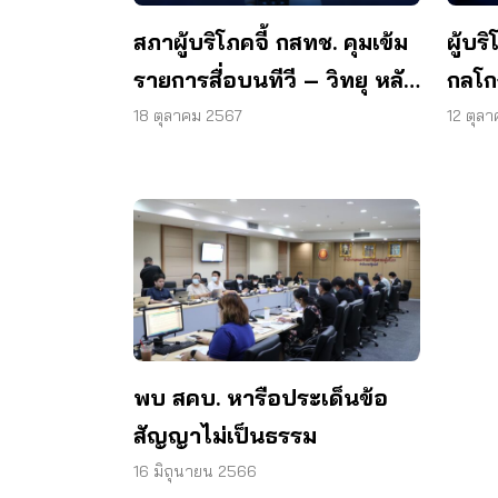
สภาผู้บริโภคจี้ กสทช. คุมเข้ม
ผู้บร
รายการสื่อบนทีวี – วิทยุ หลัง
กลโกง
มีโฆษณาแฝง-ให้ข้อมูลเกิน
ออนไ
18 ตุลาคม 2567
12 ตุล
จริง
พบ สคบ. หารือประเด็นข้อ
สัญญาไม่เป็นธรรม
16 มิถุนายน 2566