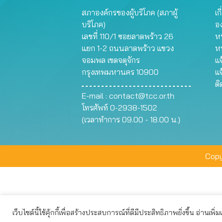
สภาองค์กรของผู้บริโภค (สภาผู้
เก
บริโภค)
อ
เลขที่ 110/1 ซอยลาดพร้าว 26
หน
แยก 1-2 ถนนลาดพร้าว แขวง
ห
จอมพล เขตจตุจักร
แจ
กรุงเทพมหานคร 10900
แจ
ต
E-mail :
contact@tcc.or.th
โทรศัพท์ 0-2938-1502
(เวลาทำการ 09.00 - 18.00 น.)
Copy
เว็บไซต์นี้ใช้คุ้กกี้เพื่อสร้างประสบการณ์ที่ดีมีประสิทธิภาพยิ่งขึ้น อ่านเพิ่
เว็บไซต์นี้ใช้คุกกี้เพื่อมอบประสบการณ์การใช้งานที่ดีให้แก่ท