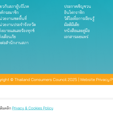
ี่ยวกับสภาผู้บริโภค
ประกาศเชิญชวน
งค์กรสมาชิก
อินโฟกราฟิก
่วยงานเขตพื้นที่
วิดีโอเพื่อการเรียนรู้
น่วยงานประจำจังหวัด
มัลติมีเดีย
้งเบาะแสและร้องทุกข์
หนังสือและคู่มือ
้งเตือนภัย
เอกสารเผยแพร่
ิดต่อสำนักงานสภา
right © Thailand Consumers Council 2025 |
Website Privacy P
มเติมคลิก
Privacy & Cookies Policy
่าน คุณสามารถเลือกตั้งค่าความเป็นส่วนตัวได้