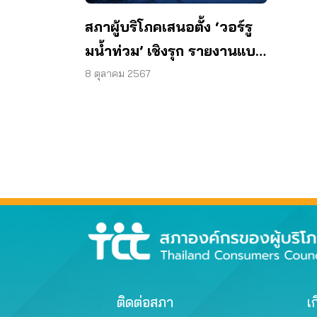
สภาผู้บริโภคเสนอตั้ง ‘วอร์รู
มน้ำท่วม’ เชิงรุก รายงานแบบ
เรียลไทม์ ลดข้อมูลสับสน-เฟ
8 ตุลาคม 2567
คนิวส์
ติดต่อสภา
เก