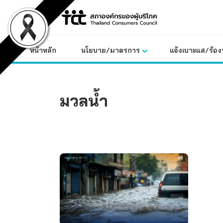
Skip
to
content
หน้าหลัก
นโยบาย/มาตรการ
แจ้งเบาะแส/ร้องท
มวลน้ำ