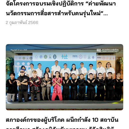
จัดโครงการอบรมเชิงปฏิบัติการ “ค่ายพัฒนา
นวัตกรรมการสื่อสารสำหรับคนรุ่นใหม่”
มหาวิทยาลัยที่ 7 สภาผู้บริโภค จับมือ ม.วลัย
2 กุมภาพันธ์ 2566
ลักษณ์
สภาองค์กรของผู้บริโภค ผนึกกำลัง 10 สถาบัน